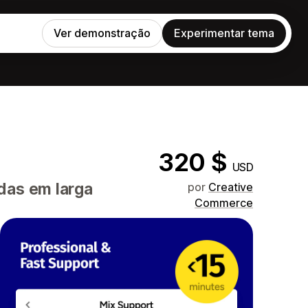
Ver demonstração
Experimentar tema
320 $
USD
das em larga
por
Creative
Commerce