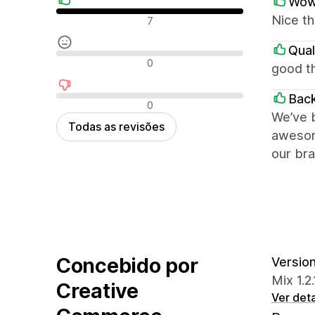
Wow
Avaliações positivas
Nice th
7
Qual
Avaliações neutras
0
good th
Bac
Avaliações negativas
0
We’ve b
Todas as revisões
awesome
our bra
Concebido por
Version 
Mix 1.2
Creative
Ver det