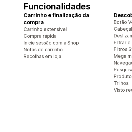
Funcionalidades
Carrinho e finalização da
Descob
compra
Botão V
Cabeçal
Carrinho extensível
Deslizam
Compra rápida
Filtrar 
Inicie sessão com a Shop
Filtros 
Notas do carrinho
Mega m
Recolhas em loja
Navegaç
Pesquis
Produt
Trilhos
Visto r