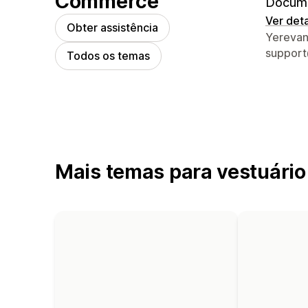
Commerce
Docume
Ver det
Obter assistência
Detalhe
Yerevan
suppor
Todos os temas
Mais temas para vestuário