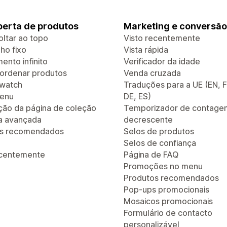
erta de produtos
Marketing e conversão
oltar ao topo
Visto recentemente
ho fixo
Vista rápida
ento infinito
Verificador da idade
e ordenar produtos
Venda cruzada
Swatch
Traduções para a UE (EN, F
enu
DE, ES)
ão da página de coleção
Temporizador de contage
a avançada
decrescente
os recomendados
Selos de produtos
Selos de confiança
ecentemente
Página de FAQ
Promoções no menu
Produtos recomendados
Pop-ups promocionais
Mosaicos promocionais
Formulário de contacto
personalizável