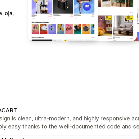
 loja,
ACART
ign is clean, ultra-modern, and highly responsive a
ibly easy thanks to the well-documented code and se