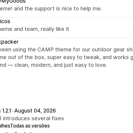
MyGoods
eme! and the support is nice to help me.
icos
eme and team, really like it
kpacker
een using the CAMP theme for our outdoor gear shop
 out of the box, super easy to tweak, and works gr
nd — clean, modern, and just easy to love.
1.2.1
•
August 04, 2026
.1 introduces several fixes
alhes
Todas as versões