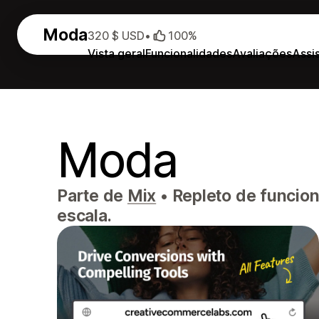
Moda
320 $ USD
•
100%
Vista geral
Funcionalidades
Avaliações
Assi
Moda
Parte de
Mix
•
Repleto de funcion
escala.