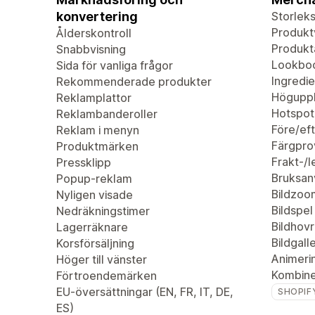
konvertering
Storleks
Produkt
Ålderskontroll
Produkta
Snabbvisning
Lookbo
Sida för vanliga frågor
Ingredie
Rekommenderade produkter
Höguppl
Reklamplattor
Hotspot
Reklambanderoller
Före/eft
Reklam i menyn
Färgpro
Produktmärken
Frakt-/
Pressklipp
Bruksan
Popup-reklam
Bildzoo
Nyligen visade
Bildspel
Nedräkningstimer
Bildhovr
Lagerräknare
Bildgalle
Korsförsäljning
Animeri
Höger till vänster
Kombiner
Förtroendemärken
EU-översättningar (EN, FR, IT, DE,
SHOPIF
ES)