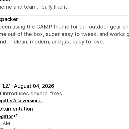
eme and team, really like it
kpacker
een using the CAMP theme for our outdoor gear shop
 out of the box, super easy to tweak, and works gr
nd — clean, modern, and just easy to love.
1.2.1
•
August 04, 2026
.1 introduces several fixes
gifter
Alla versioner
okumentation
gifter
ns kontaktuppgifter
, AM