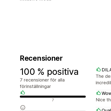
Recensioner
100 % positiva
DIL
The des
7 recensioner för alla
incred
förinställningar
Wow
Positiva recensioner
Nice th
7
Qual