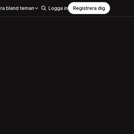
ra bland teman
Logga in
Registrera dig