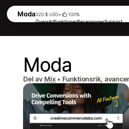
Moda
320 $ USD
•
100%
Översikt
Funktioner
Recensioner
Support
Moda
Del av
Mix
•
Funktionsrik, avancer