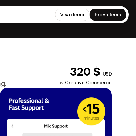
Visa demo
Prova tema
320 $
USD
ng.
av
Creative Commerce