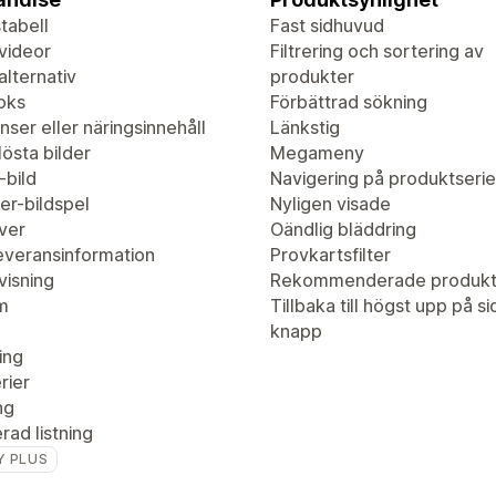
tabell
Fast sidhuvud
videor
Filtrering och sortering av
lternativ
produkter
oks
Förbättrad sökning
nser eller näringsinnehåll
Länkstig
östa bilder
Megameny
-bild
Navigering på produktserie
er-bildspel
Nyligen visade
ver
Oändlig bläddring
leveransinformation
Provkartsfilter
visning
Rekommenderade produkt
m
Tillbaka till högst upp på s
knapp
ing
rier
ng
ad listning
Y PLUS