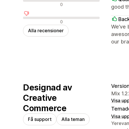
Neutrala recensioner
0
good th
Bac
Negativa recensioner
0
We’ve b
Alla recensioner
awesome
our bra
Designad av
Version 
Mix 1.2
Creative
Visa upp
Commerce
Temad
Visa upp
Få support
Alla teman
Designer
Yerevan