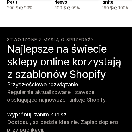
Petit
Nexvo
Ignite
390 $
99%
400 $
99%
380 $
100%
STWORZONE Z MYŚLĄ O SPRZEDAŻY
Najlepsze na świecie
sklepy online korzystają
z szablonów Shopify
Przyszłościowe rozwiązanie
Regularnie aktualizowane i zawsze
obsługujące najnowsze funkcje Shopify.
Wypróbuj, zanim kupisz
Dostosuj, aż będzie idealnie. Zapłać dopiero
przy publikacji.