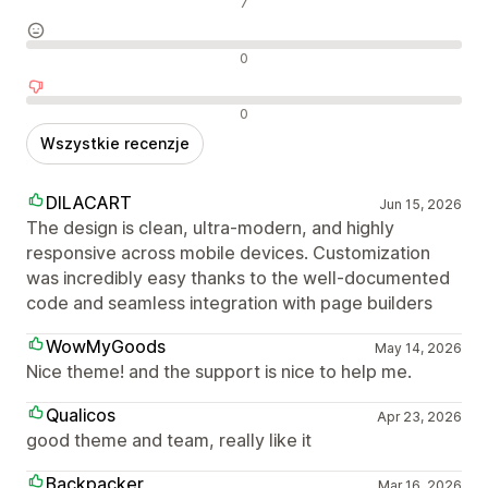
Pozytywne recenzje
7
Neutralne recenzje
0
Negatywne recenzje
0
Wszystkie recenzje
DILACART
Jun 15, 2026
The design is clean, ultra-modern, and highly
responsive across mobile devices. Customization
was incredibly easy thanks to the well-documented
code and seamless integration with page builders
WowMyGoods
May 14, 2026
Nice theme! and the support is nice to help me.
Qualicos
Apr 23, 2026
good theme and team, really like it
Backpacker
Mar 16, 2026