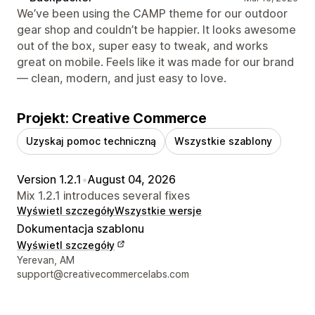
We’ve been using the CAMP theme for our outdoor
gear shop and couldn’t be happier. It looks awesome
out of the box, super easy to tweak, and works
great on mobile. Feels like it was made for our brand
— clean, modern, and just easy to love.
Projekt: Creative Commerce
Uzyskaj pomoc techniczną
Wszystkie szablony
Version 1.2.1
•
August 04, 2026
Mix 1.2.1 introduces several fixes
Wyświetl szczegóły
Wszystkie wersje
Dokumentacja szablonu
Wyświetl szczegóły
Dane kontaktowe projektanta
Yerevan, AM
support@creativecommercelabs.com