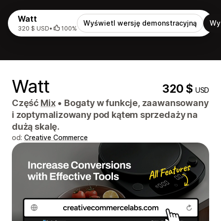
Watt
Wyświetl wersję demonstracyjną
Wy
320 $ USD
•
100%
Watt
320 $
USD
Część
Mix
•
Bogaty w funkcje, zaawansowany
i zoptymalizowany pod kątem sprzedaży na
dużą skalę.
od:
Creative Commerce