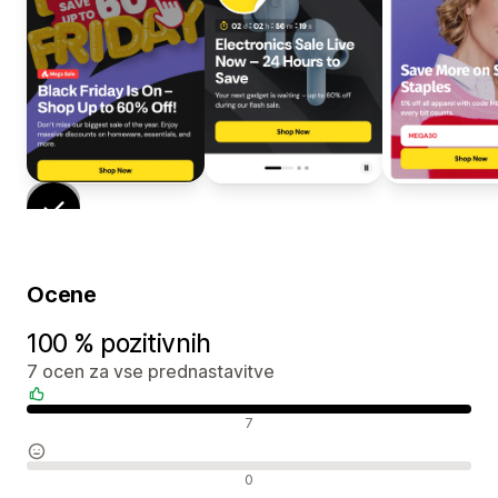
Ocene
100 % pozitivnih
7 ocen za vse prednastavitve
Pozitivne ocene
7
Nevtralne ocene
0