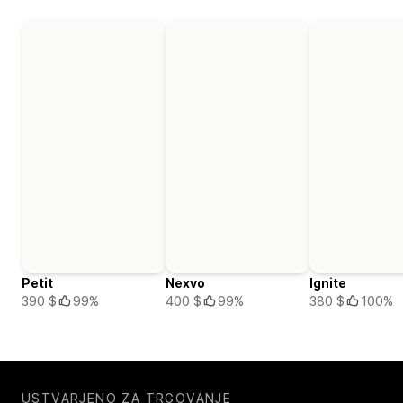
Petit
Nexvo
Ignite
390 $
99%
400 $
99%
380 $
100%
USTVARJENO ZA TRGOVANJE