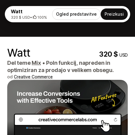
Watt
Ogled predstavitve
Preizkusi
320 $ USD
•
100%
Watt
320 $
USD
Del teme
Mix
•
Poln funkcij, napreden in
optimiziran za prodajo v velikem obsegu.
od
Creative Commerce