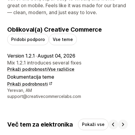
great on mobile. Feels like it was made for our brand
— clean, modern, and just easy to love.
Oblikoval(a) Creative Commerce
Pridobi podporo
Vse teme
Version 1.2.1
•
August 04, 2026
Mix 1.2.1 introduces several fixes
Prikaži podrobnosti
Vse različice
Dokumentacija teme
Prikaži podrobnosti
Podatki za stik z oblikovalcem
Yerevan, AM
support@creativecommercelabs.com
Več tem za elektronika
Pokaži vse