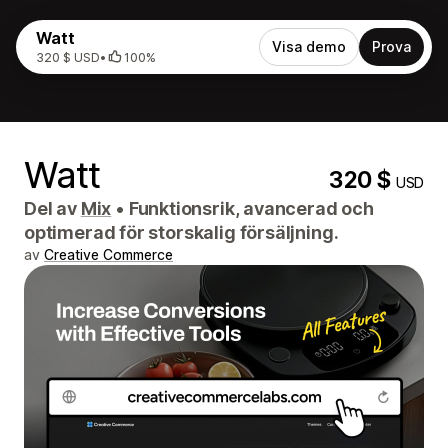
Watt
Visa demo
Prova
320 $ USD
•
100%
Watt
320 $
USD
Del av
Mix
•
Funktionsrik, avancerad och
optimerad för storskalig försäljning.
av
Creative Commerce