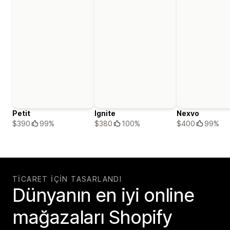
Petit
Ignite
Nexvo
$390
99%
$380
100%
$400
99%
TICARET IÇIN TASARLANDI
Dünyanın en iyi online
mağazaları Shopify