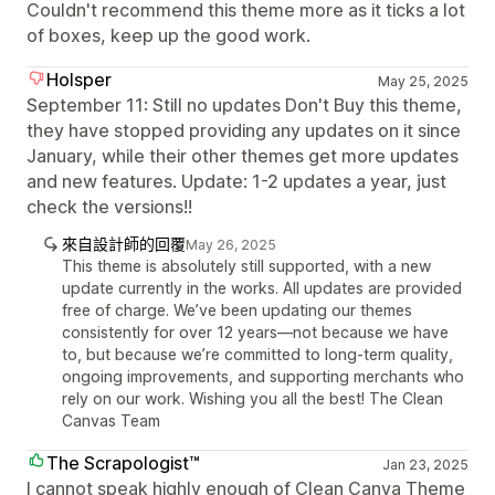
Couldn't recommend this theme more as it ticks a lot
of boxes, keep up the good work.
Holsper
May 25, 2025
September 11: Still no updates Don't Buy this theme,
they have stopped providing any updates on it since
January, while their other themes get more updates
and new features. Update: 1-2 updates a year, just
check the versions!!
來自設計師的回覆
May 26, 2025
This theme is absolutely still supported, with a new
update currently in the works. All updates are provided
free of charge. We’ve been updating our themes
consistently for over 12 years—not because we have
to, but because we’re committed to long-term quality,
ongoing improvements, and supporting merchants who
rely on our work. Wishing you all the best! The Clean
Canvas Team
The Scrapologist™
Jan 23, 2025
I cannot speak highly enough of Clean Canva Theme