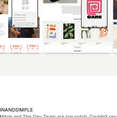
INANDSIMPLE
Mitch and The Dev Team are top notch. Couldn't reco