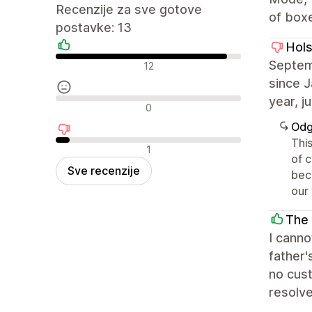
Recenzije za sve gotove
of box
postavke: 13
Hol
Pozitivne recenzije
Septemb
12
since J
year, j
Neutralne recenzije
0
Odg
This
Negativne recenzije
1
of 
Sve recenzije
bec
our
The 
I cann
father'
no cust
resolve