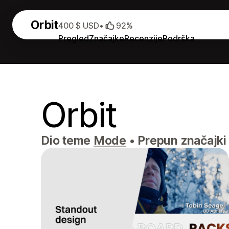
Orbit
400 $ USD
•
92%
Pregled
Značajke
Recenzije
Podrška
Orbit
Dio teme
Mode
•
Prepun značajki i