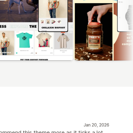
Jan 20, 2026
mmend this theme more as it ticks a lot