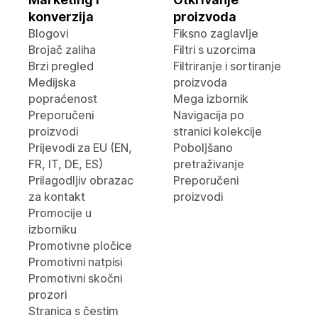
konverzija
proizvoda
Blogovi
Fiksno zaglavlje
Brojač zaliha
Filtri s uzorcima
Brzi pregled
Filtriranje i sortiranje
Medijska
proizvoda
popraćenost
Mega izbornik
Preporučeni
Navigacija po
proizvodi
stranici kolekcije
Prijevodi za EU (EN,
Poboljšano
FR, IT, DE, ES)
pretraživanje
Prilagodljiv obrazac
Preporučeni
za kontakt
proizvodi
Promocije u
izborniku
Promotivne pločice
Promotivni natpisi
Promotivni skočni
prozori
Stranica s čestim