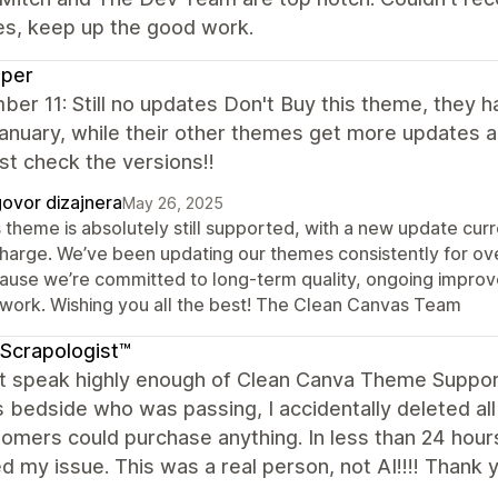
es, keep up the good work.
sper
er 11: Still no updates Don't Buy this theme, they 
anuary, while their other themes get more updates 
ust check the versions!!
ovor dizajnera
May 26, 2025
 theme is absolutely still supported, with a new update curr
charge. We’ve been updating our themes consistently for o
ause we’re committed to long-term quality, ongoing impro
 work. Wishing you all the best! The Clean Canvas Team
Scrapologist™
ot speak highly enough of Clean Canva Theme Support
s bedside who was passing, I accidentally deleted a
omers could purchase anything. In less than 24 hour
d my issue. This was a real person, not AI!!!! Thank 