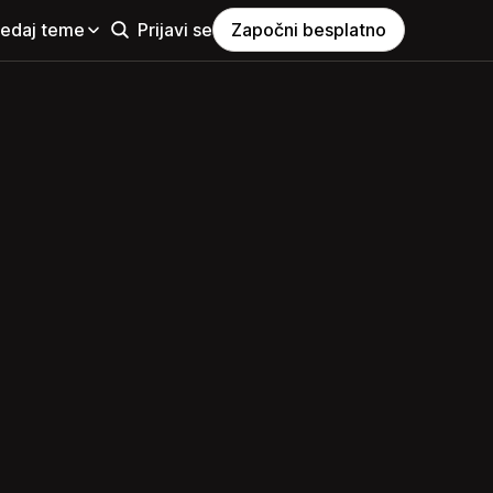
ledaj teme
Prijavi se
Započni besplatno