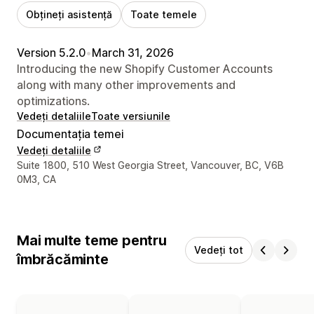
Obțineți asistență
Toate temele
Version 5.2.0
•
March 31, 2026
Introducing the new Shopify Customer Accounts
along with many other improvements and
optimizations.
Vedeți detaliile
Toate versiunile
Documentația temei
Vedeți detaliile
Detaliile de contact ale designerului
Suite 1800, 510 West Georgia Street, Vancouver, BC, V6B
0M3, CA
Mai multe teme pentru
Vedeți tot
îmbrăcăminte