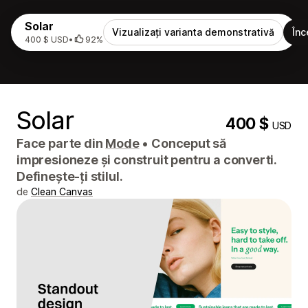
Solar
Vizualizați varianta demonstrativă
Înc
400 $ USD
•
92%
Solar
400 $
USD
Face parte din
Mode
•
Conceput să
impresioneze și construit pentru a converti.
Definește-ți stilul.
de
Clean Canvas