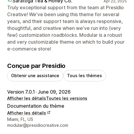
Saratoga Tea & Honey Co.
Apr 22, 2025
Truly exceptional support from the team at Presidio
Creative! We've been using this theme for several
years, and their support team is always responsive,
thoughtful, and creative when we've run into (very
few) customization roadblocks. Modular is a robust
and very customizable theme on which to build your
e-commerce store!
Conçue par Presidio
Obtenir une assistance
Tous les thèmes
Version 7.0.1
•
June 09, 2026
Afficher les détails
Toutes les versions
Documentation du thème
Afficher les détails
Coordonnées du concepteur
Miami, FL, US
modular@presidiocreative.com