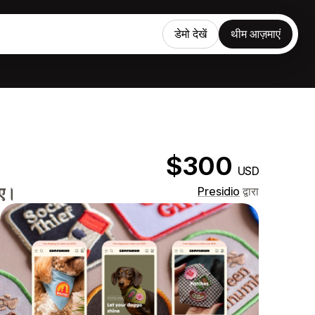
डेमो देखें
थीम आज़माएं
$300
USD
िए।
Presidio
द्वारा