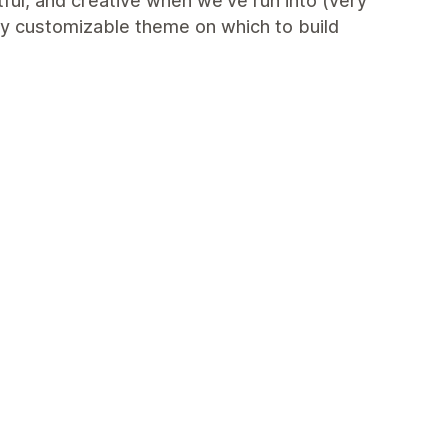
ful, and creative when we've run into (very
ry customizable theme on which to build