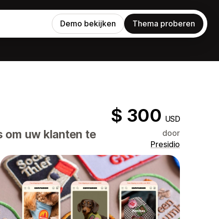
Demo bekijken
Thema proberen
$ 300
USD
s om uw klanten te
door
Presidio