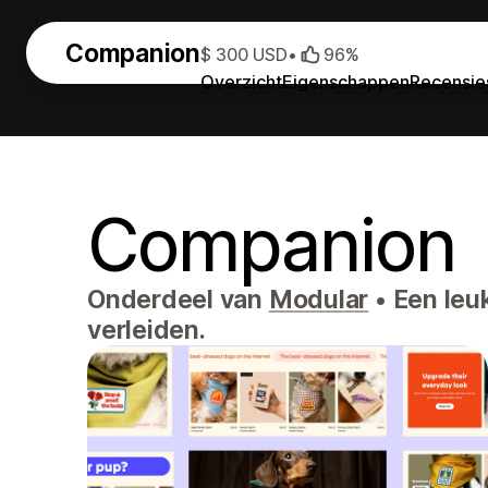
Companion
$ 300 USD
•
96%
Overzicht
Eigenschappen
Recensie
Companion
Onderdeel van
Modular
•
Een leuk
verleiden.