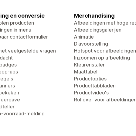
ing en conversie
Merchandising
len producten
Afbeeldingen met hoge res
ingen in menu
Afbeeldingsgalerijen
aar contactformulier
Animatie
Diavoorstelling
met veelgestelde vragen
Hotspot voor afbeeldingen
dacht
Inzoomen op afbeelding
tbadges
Kleurenstalen
pop-ups
Maattabel
egels
Productopties
anners
Producttabbladen
 bekeken
Productvideo's
weergave
Rollover voor afbeeldinge
dteller
-voorraad-melding