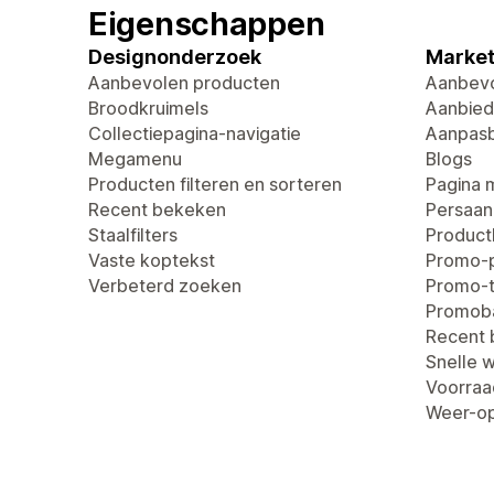
Eigenschappen
Designonderzoek
Market
Aanbevolen producten
Aanbevo
Broodkruimels
Aanbied
Collectiepagina-navigatie
Aanpasb
Megamenu
Blogs
Producten filteren en sorteren
Pagina 
Recent bekeken
Persaan
Staalfilters
Produc
Vaste koptekst
Promo-
Verbeterd zoeken
Promo-t
Promob
Recent
Snelle 
Voorraa
Weer-op