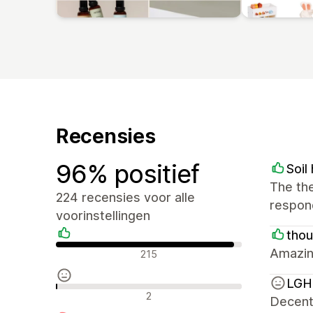
Recensies
96% positief
Soi
The the
224 recensies voor alle
respond
voorinstellingen
tho
Positieve recensies
Amazin
215
LGH 
Neutrale recensies
2
Decent 