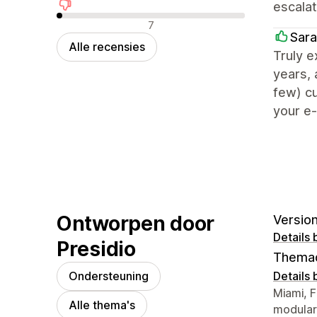
escalat
Negatieve recensies
7
Sara
Alle recensies
Truly e
years, 
few) cu
your e
Ontworpen door
Version
Details 
Presidio
Thema
Ondersteuning
Details 
Contact
Miami, F
Alle thema's
modular