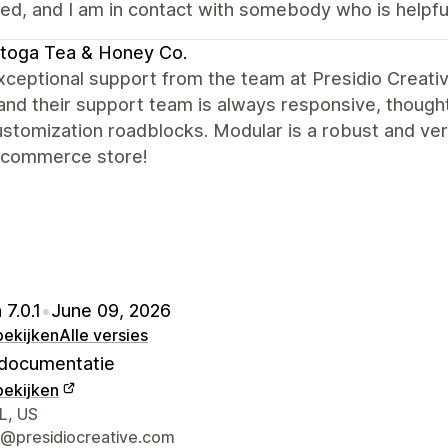
ed, and I am in contact with somebody who is helpfu
toga Tea & Honey Co.
xceptional support from the team at Presidio Creati
and their support team is always responsive, thought
stomization roadblocks. Modular is a robust and ve
-commerce store!
 7.0.1
•
June 09, 2026
bekijken
Alle versies
documentatie
bekijken
gegevens ontwerper
L, US
@presidiocreative.com