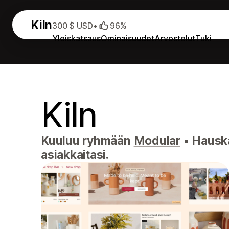
Kiln
300 $ USD
•
96%
Yleiskatsaus
Ominaisuudet
Arvostelut
Tuki
Kiln
Kuuluu ryhmään
Modular
•
Hauska,
asiakkaitasi.