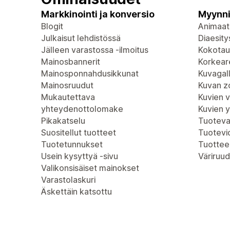
Markkinointi ja konversio
Myynni
Blogit
Animaat
Julkaisut lehdistössä
Diaesity
Jälleen varastossa -ilmoitus
Kokotau
Mainosbannerit
Korkeare
Mainosponnahdusikkunat
Kuvagall
Mainosruudut
Kuvan 
Mukautettava
Kuvien 
yhteydenottolomake
Kuvien 
Pikakatselu
Tuoteva
Suositellut tuotteet
Tuotevi
Tuotetunnukset
Tuottee
Usein kysyttyä -sivu
Väriruud
Valikonsisäiset mainokset
Varastolaskuri
Äskettäin katsottu