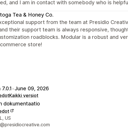
ed, and I am in contact with somebody who is helpfu
toga Tea & Honey Co.
xceptional support from the team at Presidio Creati
and their support team is always responsive, thought
stomization roadblocks. Modular is a robust and ve
-commerce store!
 7.0.1
•
June 09, 2026
iedot
Kaikki versiot
 dokumentaatio
iedot
elijan yhteystiedot
L, US
@presidiocreative.com