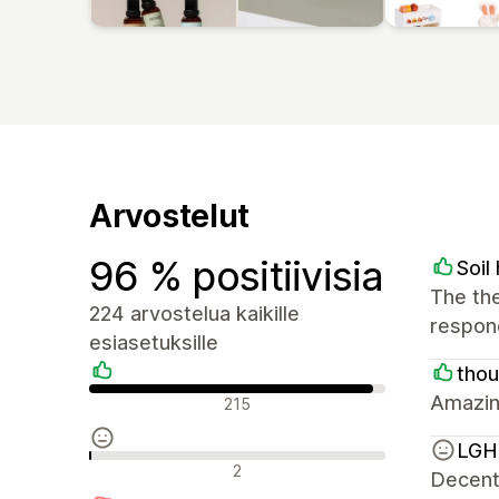
Arvostelut
96 % positiivisia
Soi
The the
224 arvostelua kaikille
respond
esiasetuksille
tho
Positiiviset arvostelut
Amazin
215
LGH 
Neutraalit arvostelut
2
Decent 