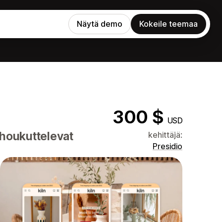
Näytä demo
Kokeile teemaa
300 $
USD
 houkuttelevat
kehittäjä:
Presidio