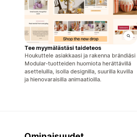
Tee myymälästäsi taideteos
Houkuttele asiakkaasi ja rakenna brändiäsi
Modular-tuotteiden huomiota herättävillä
asetteluilla, isolla designilla, suurilla kuvilla
ja hienovaraisilla animaatioilla.
Ominaisuudet