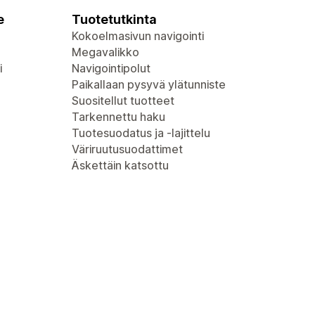
e
Tuotetutkinta
Kokoelmasivun navigointi
Megavalikko
i
Navigointipolut
Paikallaan pysyvä ylätunniste
Suositellut tuotteet
Tarkennettu haku
Tuotesuodatus ja -lajittelu
Väriruutusuodattimet
Äskettäin katsottu