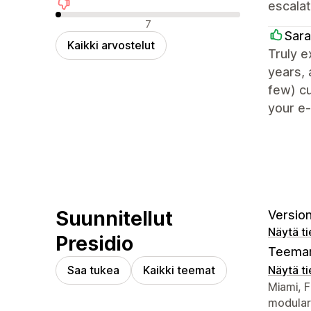
escalat
Negatiiviset arvostelut
7
Sara
Kaikki arvostelut
Truly e
years, 
few) cu
your e
Suunnitellut
Version
Näytä t
Presidio
Teeman
Saa tukea
Kaikki teemat
Näytä t
Suunnitt
Miami, F
modular