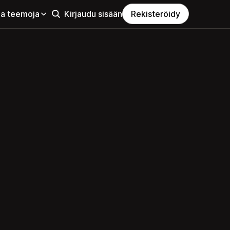
aa teemoja
Kirjaudu sisään
Rekisteröidy