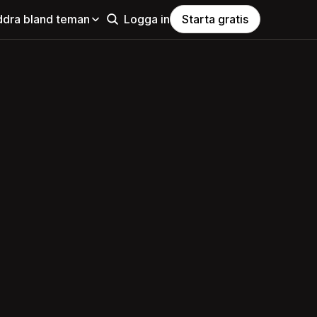
ddra bland teman
Logga in
Starta gratis