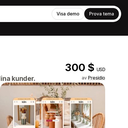
Visa demo
Prova tema
300 $
USD
dina kunder.
av
Presidio