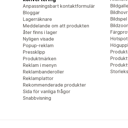
Bildgalle
Anpassningsbart kontaktformulär
Bildhovr
Bloggar
Bildspel
Lagerräknare
Bildzoo
Meddelande om att produkten
Färgpro
åter finns i lager
Hotspot
Nyligen visade
Höguppl
Popup-reklam
Produkta
Pressklipp
Produktf
Produktmärken
Produkt
Reklam i menyn
Storleks
Reklambanderoller
Reklamplattor
Rekommenderade produkter
Sida för vanliga frågor
Snabbvisning