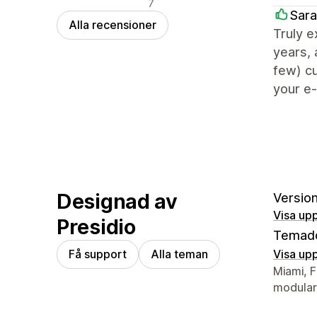
Negativa recensioner
7
Sara
Alla recensioner
Truly e
years, 
few) cu
your e
Designad av
Version
Visa upp
Presidio
Temad
Få support
Alla teman
Visa upp
Designer
Miami, F
modular