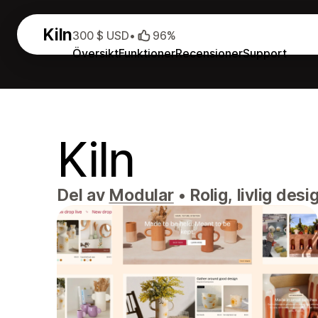
Kiln
300 $ USD
•
96%
Översikt
Funktioner
Recensioner
Support
Kiln
Del av
Modular
•
Rolig, livlig des