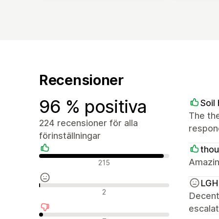
Recensioner
96 % positiva
Soi
The the
224 recensioner för alla
respond
förinställningar
tho
Positiva recensioner
Amazin
215
LGH 
Neutrala recensioner
2
Decent 
escalat