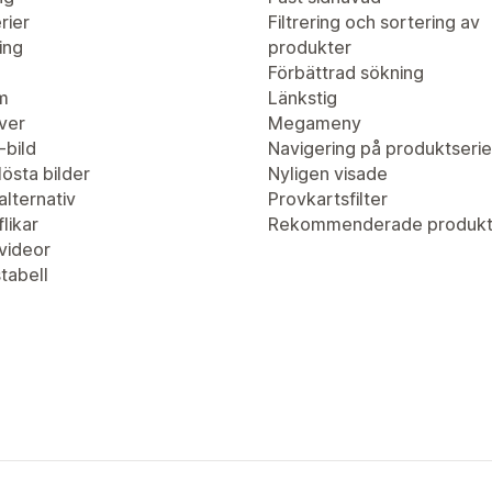
rier
Filtrering och sortering av
ing
produkter
Förbättrad sökning
m
Länkstig
ver
Megameny
-bild
Navigering på produktserie
östa bilder
Nyligen visade
lternativ
Provkartsfilter
likar
Rekommenderade produkt
videor
tabell