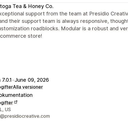
toga Tea & Honey Co.
xceptional support from the team at Presidio Creati
and their support team is always responsive, thought
stomization roadblocks. Modular is a robust and ve
-commerce store!
 7.0.1
•
June 09, 2026
gifter
Alla versioner
okumentation
gifter
ns kontaktuppgifter
L, US
@presidiocreative.com