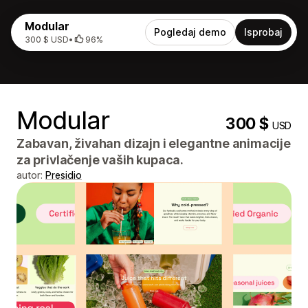
Modular
Pogledaj demo
Isprobaj
300 $ USD
•
96%
Modular
300 $
USD
Zabavan, živahan dizajn i elegantne animacije
za privlačenje vaših kupaca.
autor:
Presidio