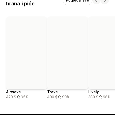
Pogledaj sve
hrana i piće
Airwave
Trove
Lively
420 $
95%
400 $
99%
380 $
98%