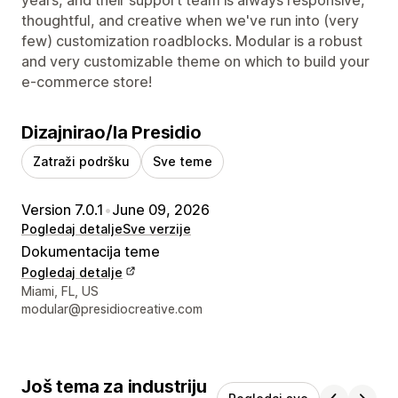
thoughtful, and creative when we've run into (very
few) customization roadblocks. Modular is a robust
and very customizable theme on which to build your
e-commerce store!
Dizajnirao/la Presidio
Zatraži podršku
Sve teme
Version 7.0.1
•
June 09, 2026
Pogledaj detalje
Sve verzije
Dokumentacija teme
Pogledaj detalje
Podaci za kontakt dizajnera
Miami, FL, US
modular@presidiocreative.com
Još tema za industriju