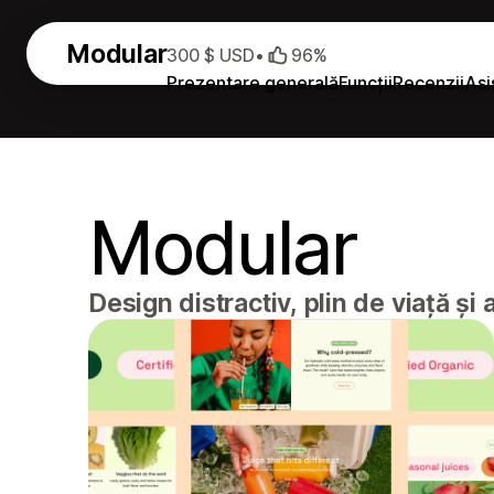
Modular
300 $ USD
•
96%
Prezentare generală
Funcții
Recenzii
Asi
Modular
Design distractiv, plin de viață și 