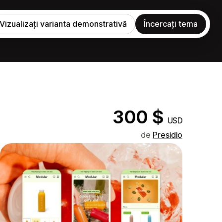
Vizualizați varianta demonstrativă
Încercați tema
300 $
USD
de
Presidio