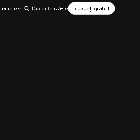
i temele
Conectează-te
Începeți gratuit