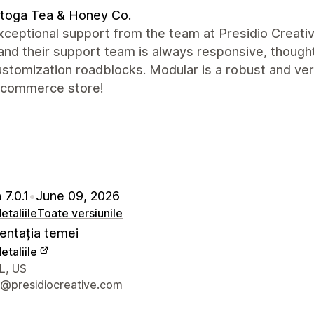
toga Tea & Honey Co.
xceptional support from the team at Presidio Creati
and their support team is always responsive, thought
stomization roadblocks. Modular is a robust and ve
-commerce store!
 7.0.1
•
June 09, 2026
etaliile
Toate versiunile
ntația temei
etaliile
 de contact ale designerului
L, US
@presidiocreative.com