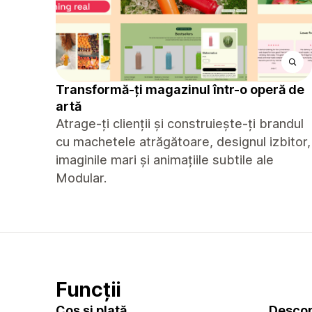
Transformă-ți magazinul într-o operă de
artă
Atrage-ți clienții și construiește-ți brandul
cu machetele atrăgătoare, designul izbitor,
imaginile mari și animațiile subtile ale
Modular.
Funcții
Coș și plată
Descop