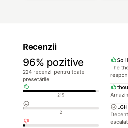
Recenzii
96% pozitive
Soi
The the
224 recenzii pentru toate
respond
presetările
tho
Recenzii pozitive
Amazin
215
LGH 
Recenzii neutre
2
Decent 
escalat