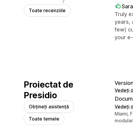
Recenzii negative
7
Sara
Toate recenziile
Truly e
years, 
few) cu
your e
Proiectat de
Version
Vedeți d
Presidio
Docume
Obțineți asistență
Vedeți d
Detaliile
Miami, F
Toate temele
modular