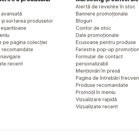
x
Alertă de revenire în stoc
 avansată
Bannere promoționale
a și sortarea produselor
Bloguri
u eșantioane
Contor de stoc
eniu
Dale promoționale
 pe pagina colecției
Ecusoane pentru produse
e recomandate
Ferestre pop-up promoțio
 navigare
Formular de contact
ate recent
personalizabil
Menționări în presă
Pagina de întrebări frecve
Produse recomandate
Promoții în meniu
Vizualizare rapidă
Vizualizate recent