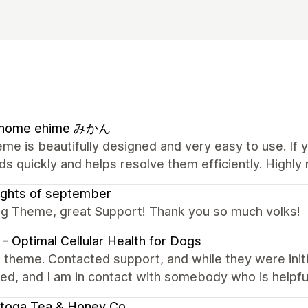
l home ehime みかん
me is beautifully designed and very easy to use. If 
s quickly and helps resolve them efficiently. High
ughts of september
g Theme, great Support! Thank you so much volks!
- Optimal Cellular Health for Dogs
theme. Contacted support, and while they were initia
ed, and I am in contact with somebody who is helpfu
toga Tea & Honey Co.