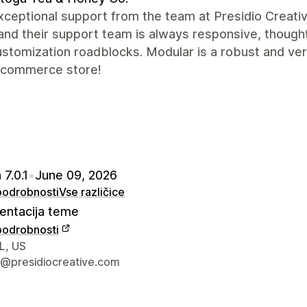
xceptional support from the team at Presidio Creati
and their support team is always responsive, thought
stomization roadblocks. Modular is a robust and ve
-commerce store!
 7.0.1
•
June 09, 2026
 podrobnosti
Vse različice
ntacija teme
 podrobnosti
za stik z oblikovalcem
L, US
@presidiocreative.com