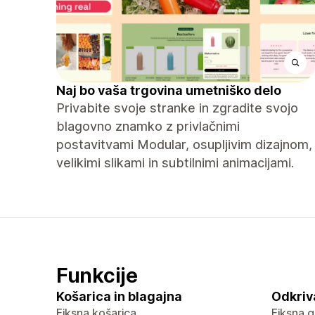
Naj bo vaša trgovina umetniško delo
Privabite svoje stranke in zgradite svojo
blagovno znamko z privlačnimi
postavitvami Modular, osupljivim dizajnom,
velikimi slikami in subtilnimi animacijami.
Funkcije
Košarica in blagajna
Odkriv
Fiksna košarica
Fiksna g