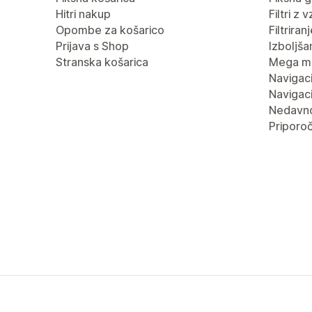
Hitri nakup
Filtri z 
Opombe za košarico
Filtrira
Prijava s Shop
Izboljša
Stranska košarica
Mega m
Navigaci
Navigaci
Nedavn
Priporoč