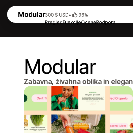
Modular
300 $ USD
•
96%
Pregled
Funkcije
Ocene
Podpora
Modular
Zabavna, živahna oblika in elegant