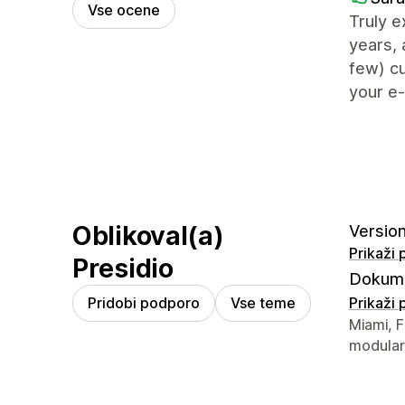
Vse ocene
Truly e
years, 
few) cu
your e
Oblikoval(a)
Version
Prikaži
Presidio
Dokume
Pridobi podporo
Vse teme
Prikaži
Podatki 
Miami, F
modular