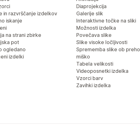
vzorci
Diaprojekcija
nje in razvrščanje izdelkov
Galerije slik
no iskanje
Interaktivne točke na sliki
eni
Možnosti izdelka
ja na strani zbirke
Povečava slike
jska pot
Slike visoke ločljivosti
o ogledano
Sprememba slike ob preho
eni izdelki
miško
Tabela velikosti
Videoposnetki izdelka
Vzorci barv
Zavihki izdelka