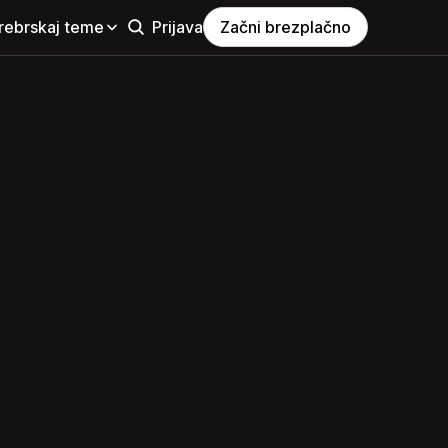
rebrskaj teme
Prijava
Začni brezplačno