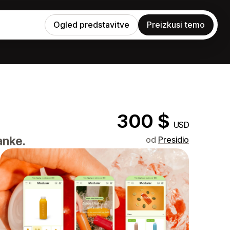
Ogled predstavitve
Preizkusi temo
300 $
USD
anke.
od
Presidio