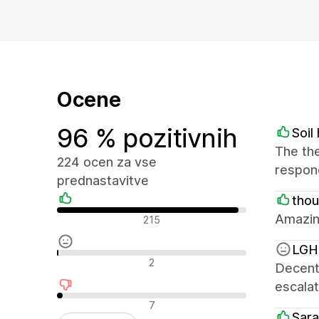
Ocene
96 % pozitivnih
Soi
The the
224 ocen za vse
respond
prednastavitve
tho
Pozitivne ocene
Amazin
215
LGH 
Nevtralne ocene
2
Decent 
escalat
Negativne ocene
7
Sara