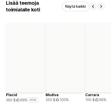
Lisää teemoja
Näytä kaikki
toimialalle koti
Placid
Modiva
Carrara
350 $
100%
100 $
96%
360 $
99%
UUSI