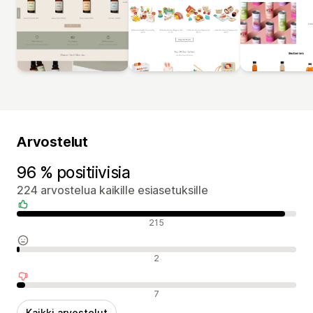
Arvostelut
96 % positiivisia
224 arvostelua kaikille esiasetuksille
Positiiviset arvostelut
215
Neutraalit arvostelut
2
Negatiiviset arvostelut
7
Kaikki arvostelut