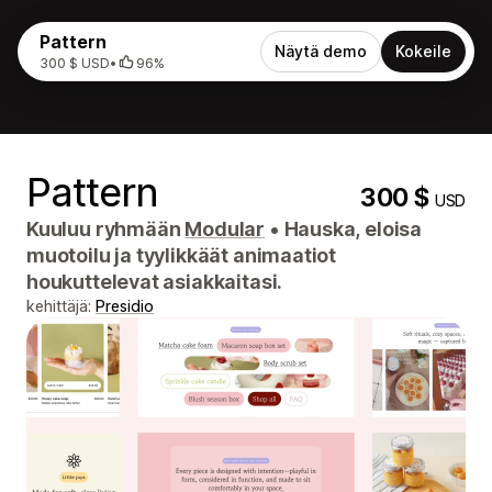
Pattern
Näytä demo
Kokeile
300 $ USD
•
96%
Pattern
300 $
USD
Kuuluu ryhmään
Modular
•
Hauska, eloisa
muotoilu ja tyylikkäät animaatiot
houkuttelevat asiakkaitasi.
kehittäjä:
Presidio