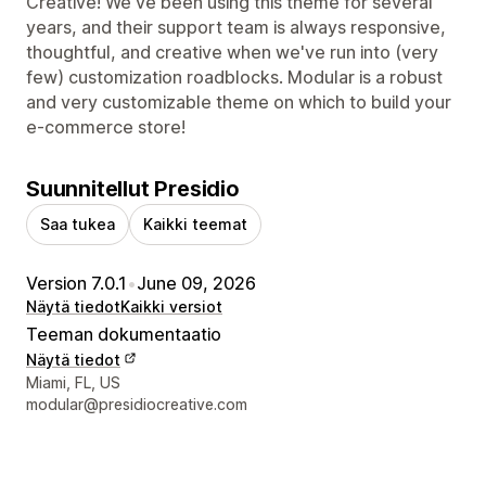
Creative! We've been using this theme for several
years, and their support team is always responsive,
thoughtful, and creative when we've run into (very
few) customization roadblocks. Modular is a robust
and very customizable theme on which to build your
e-commerce store!
Suunnitellut Presidio
Saa tukea
Kaikki teemat
Version 7.0.1
•
June 09, 2026
Näytä tiedot
Kaikki versiot
Teeman dokumentaatio
Näytä tiedot
Suunnittelijan yhteystiedot
Miami, FL, US
modular@presidiocreative.com