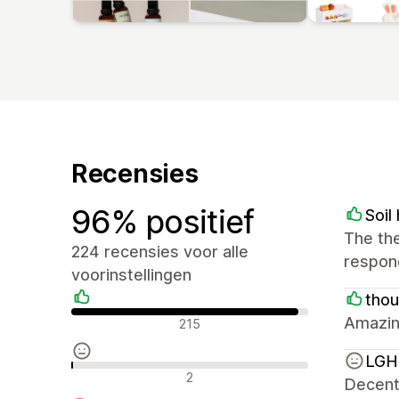
Recensies
96% positief
Soi
The the
224 recensies voor alle
respond
voorinstellingen
tho
Positieve recensies
Amazin
215
LGH 
Neutrale recensies
2
Decent 