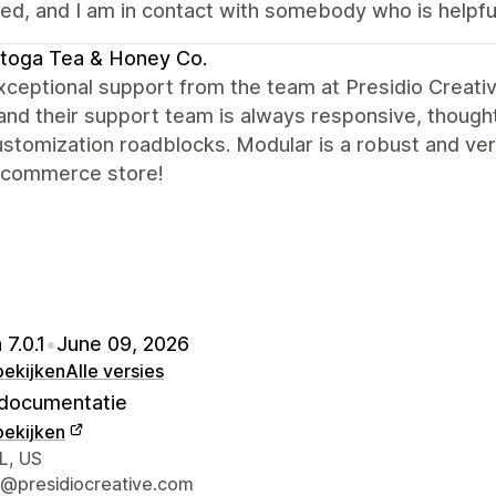
ed, and I am in contact with somebody who is helpfu
toga Tea & Honey Co.
xceptional support from the team at Presidio Creati
and their support team is always responsive, thought
stomization roadblocks. Modular is a robust and ve
-commerce store!
 7.0.1
•
June 09, 2026
bekijken
Alle versies
documentatie
bekijken
gegevens ontwerper
L, US
@presidiocreative.com