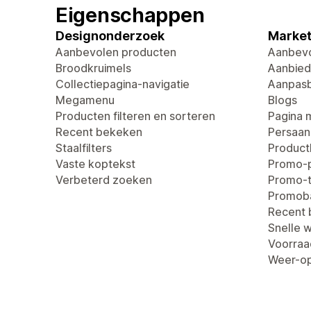
Eigenschappen
Designonderzoek
Market
Aanbevolen producten
Aanbevo
Broodkruimels
Aanbied
Collectiepagina-navigatie
Aanpasb
Megamenu
Blogs
Producten filteren en sorteren
Pagina 
Recent bekeken
Persaan
Staalfilters
Produc
Vaste koptekst
Promo-
Verbeterd zoeken
Promo-t
Promob
Recent
Snelle 
Voorraa
Weer-op