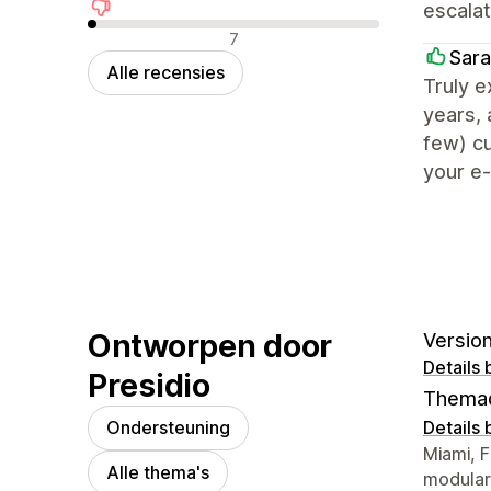
escalat
Negatieve recensies
7
Sara
Alle recensies
Truly e
years, 
few) cu
your e
Ontworpen door
Version
Details 
Presidio
Thema
Ondersteuning
Details 
Contact
Miami, F
Alle thema's
modular