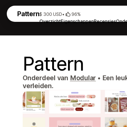
Pattern
$ 300 USD
•
96%
Overzicht
Eigenschappen
Recensies
Onde
Pattern
Onderdeel van
Modular
•
Een leuk
verleiden.