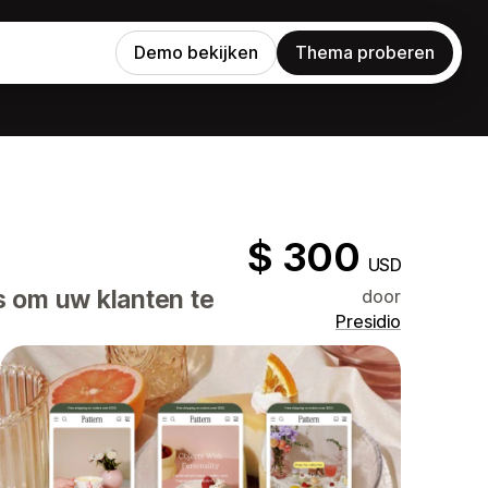
Demo bekijken
Thema proberen
$ 300
USD
s om uw klanten te
door
Presidio