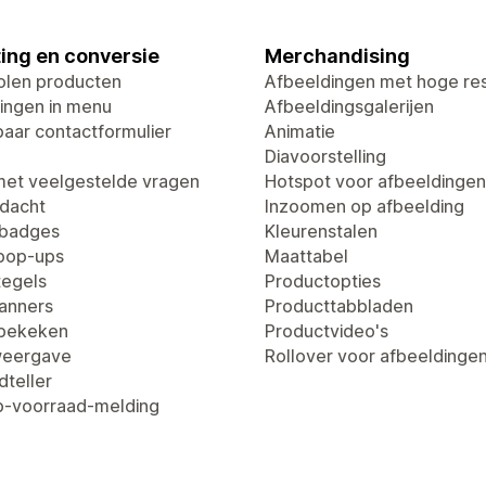
ing en conversie
Merchandising
len producten
Afbeeldingen met hoge res
ingen in menu
Afbeeldingsgalerijen
aar contactformulier
Animatie
Diavoorstelling
met veelgestelde vragen
Hotspot voor afbeeldingen
dacht
Inzoomen op afbeelding
tbadges
Kleurenstalen
pop-ups
Maattabel
egels
Productopties
anners
Producttabbladen
 bekeken
Productvideo's
weergave
Rollover voor afbeeldinge
dteller
-voorraad-melding