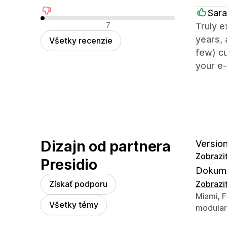
Sara
Negatívne recenzie
7
Truly e
years, 
Všetky recenzie
few) cu
your e
Dizajn od partnera
Version
Zobrazi
Presidio
Dokume
Získať podporu
Zobrazi
Kontaktn
Miami, F
Všetky témy
modular