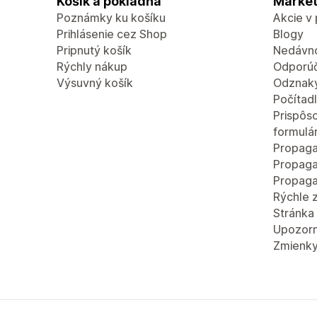
Košík a pokladňa
Market
Poznámky ku košíku
Akcie v
Prihlásenie cez Shop
Blogy
Pripnutý košík
Nedávn
Rýchly nákup
Odporúč
Výsuvný košík
Odznaky
Počítad
Prispôs
formulá
Propaga
Propaga
Propaga
Rýchle 
Stránka
Upozorn
Zmienky