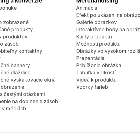
ing a konverzie
Merchandising
 ponuke
Animácia
Efekt po ukázaní na obráz
o zobrazené
Galérie obrázkov
ané produkty
Interaktívne body na obrá
 produktov
Karty produktu
lo zásob
Možnosti produktu
obiteľný kontaktný
Obrázky vo vysokom rozlíš
r
Prezentácia
čné bannery
Priblíženie obrázka
čné dlaždice
Tabuľka veľkostí
čné vyskakovacie okná
Videá k produktu
zobrazenie
Vzorky farieb
 s častými otázkami
enie na doplnenie zásob
 v médiách