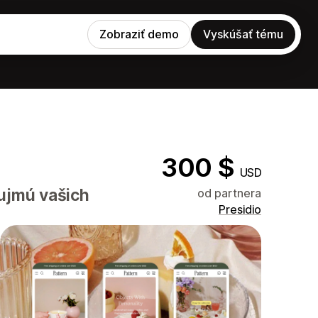
Zobraziť demo
Vyskúšať tému
300 $
USD
aujmú vašich
od partnera
Presidio