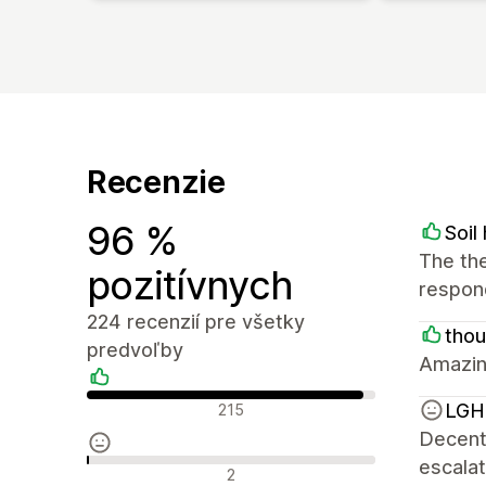
Recenzie
96 %
Soi
The the
pozitívnych
respond
224 recenzií pre všetky
tho
predvoľby
Amazin
Pozitívne recenzie
LGH 
215
Decent 
escalat
Neutrálne recenzie
2