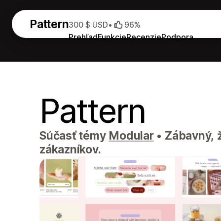
Pattern
300 $ USD
•
96%
Prehľad
Funkcie
Recenzie
Podpora
Pattern
Súčasť témy
Modular
•
Zábavný, ž
zákazníkov.