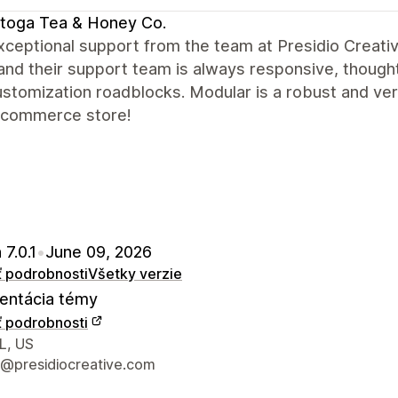
toga Tea & Honey Co.
xceptional support from the team at Presidio Creati
and their support team is always responsive, thought
stomization roadblocks. Modular is a robust and ve
-commerce store!
 7.0.1
•
June 09, 2026
ť podrobnosti
Všetky verzie
ntácia témy
ť podrobnosti
é údaje vývojára
L, US
@presidiocreative.com