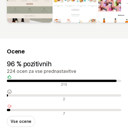
Ocene
96 % pozitivnih
224 ocen za vse prednastavitve
Pozitivne ocene
215
Nevtralne ocene
2
Negativne ocene
7
Vse ocene