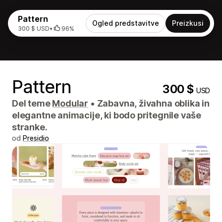
Pattern
Ogled predstavitve
Preizkusi
300 $ USD
•
96%
Pattern
300 $
USD
Del teme
Modular
•
Zabavna, živahna oblika in
elegantne animacije, ki bodo pritegnile vaše
stranke.
od
Presidio