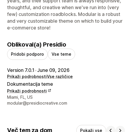
years, and their support team is always responsive,
thoughtful, and creative when we've run into (very
few) customization roadblocks. Modular is a robust
and very customizable theme on which to build your
e-commerce store!
Oblikoval(a) Presidio
Pridobi podporo
Vse teme
Version 7.0.1
•
June 09, 2026
Prikaži podrobnosti
Vse različice
Dokumentacija teme
Prikaži podrobnosti
Podatki za stik z oblikovalcem
Miami, FL, US
modular@presidiocreative.com
Več tem za dom
Pokaži vse