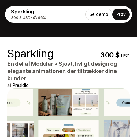
Sparkling
Se demo
Prøv
300 $ USD
•
96%
Sparkling
300 $
USD
En del af
Modular
•
Sjovt, livligt design og
elegante animationer, der tiltrækker dine
kunder.
af
Presidio