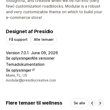
thoughtful, and creative when we've run into (very
few) customization roadblocks. Modular is a robust
and very customizable theme on which to build your
e-commerce store!
Designet af Presidio
Få support
Alle temaer
Version 7.0.1
•
June 09, 2026
Se oplysninger
Alle versioner
Temadokumentation
Se oplysninger
Se kontaktoplysninger
Miami, FL, US
modular@presidiocreative.com
Flere temaer til wellness
Se alle