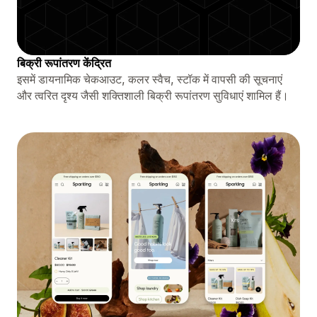
बिक्री रूपांतरण केंद्रित
इसमें डायनामिक चेकआउट, कलर स्वैच, स्टॉक में वापसी की सूचनाएं
और त्वरित दृश्य जैसी शक्तिशाली बिक्री रूपांतरण सुविधाएं शामिल हैं।