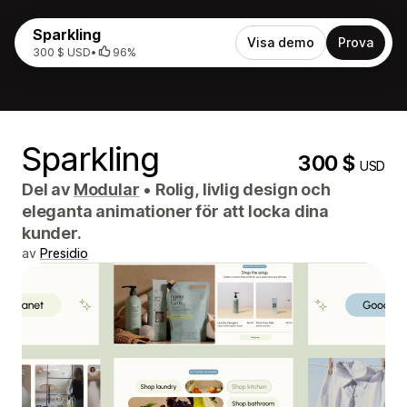
Sparkling
Visa demo
Prova
300 $ USD
•
96%
Sparkling
300 $
USD
Del av
Modular
•
Rolig, livlig design och
eleganta animationer för att locka dina
kunder.
av
Presidio