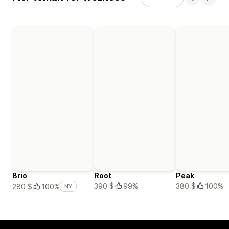
Brio
Root
Peak
390 $
99%
380 $
100%
280 $
100%
NY