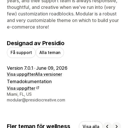
years, and their support team is always responsive,
thoughtful, and creative when we've run into (very
few) customization roadblocks. Modular is a robust
and very customizable theme on which to build your
e-commerce store!
Designad av Presidio
Få support
Alla teman
Version 7.0.1
•
June 09, 2026
Visa uppgifter
Alla versioner
Temadokumentation
Visa uppgifter
Designerns kontaktuppgifter
Miami, FL, US
modular@presidiocreative.com
Fler teman för wellness
Visa alla