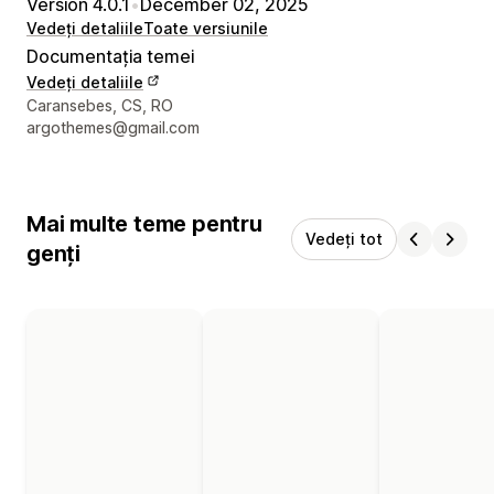
Version 4.0.1
•
December 02, 2025
Vedeți detaliile
Toate versiunile
Documentația temei
Vedeți detaliile
Detaliile de contact ale designerului
Caransebes, CS, RO
argothemes@gmail.com
Mai multe teme pentru
Vedeți tot
genți