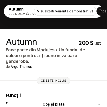
Autumn
Vizualizați varianta demonstrativă
Înce
200 $ USD
•
0%
Autumn
200 $
USD
Face parte din
Modules
•
Un fundal de
culoare pentru a-ți pune în valoare
garderoba.
de
Argo Themes
CE ESTE INCLUS
Funcții
Coș și plată