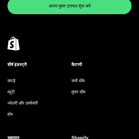
अपना मुफ़्त ट्रायल शुरू करें
शीर्ष इंडस्ट्री
कैटगरी
कपड़े
सभी थीम
ब्यूटी
मुफ़्त थीम
ज्वेलरी और एक्सेसरी
होम
सहायता
Shopify