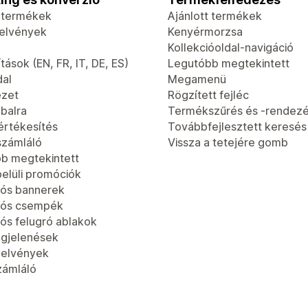
t termékek
Ajánlott termékek
jelvények
Kenyérmorzsa
Kollekcióoldal-navigáció
tások (EN, FR, IT, DE, ES)
Legutóbb megtekintett
dal
Megamenü
ézet
Rögzített fejléc
 balra
Termékszűrés és -rendez
értékesítés
Továbbfejlesztett keresés
számláló
Vissza a tetejére gomb
b megtekintett
elüli promóciók
ós bannerek
iós csempék
ós felugró ablakok
gjelenések
jelvények
zámláló