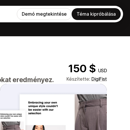
Demó megtekintése
Téma kipróbálása
150 $
USD
sokat eredményez.
Készítette:
DigiFist