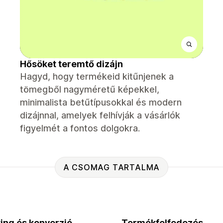
Hősöket teremtő dizájn
Hagyd, hogy termékeid kitűnjenek a
tömegből nagyméretű képekkel,
minimalista betűtípusokkal és modern
dizájnnal, amelyek felhívják a vásárlók
figyelmét a fontos dolgokra.
A CSOMAG TARTALMA
ing és konverzió
Termékfelfedezés