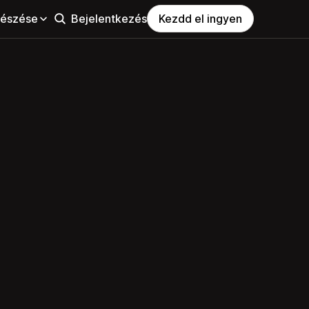
észése
Bejelentkezés
Kezdd el ingyen