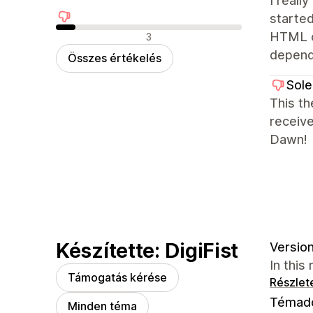
I reall
starte
Negatív értékelések
HTML or
3
depends
Összes értékelés
Sole
This th
receiv
Dawn!
Készítette: DigiFist
Version
In this
Támogatás kérése
Részlet
Témad
Minden téma