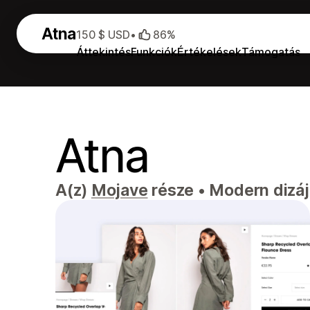
Atna
150 $ USD
•
86%
Áttekintés
Funkciók
Értékelések
Támogatás
Atna
A(z)
Mojave
része
•
Modern dizájn