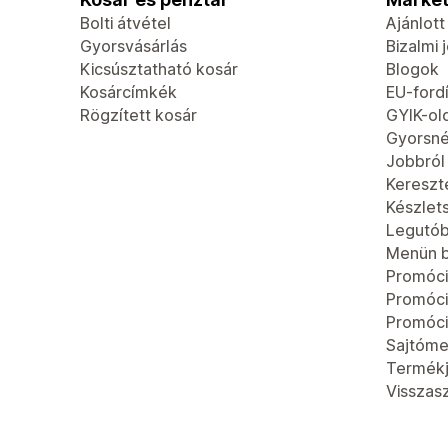
Bolti átvétel
Ajánlot
Gyorsvásárlás
Bizalmi 
Kicsúsztatható kosár
Blogok
Kosárcímkék
EU-fordí
Rögzített kosár
GYIK-ol
Gyorsn
Jobbról
Kereszt
Készlet
Legutób
Menün b
Promóci
Promóc
Promóci
Sajtóme
Termék
Visszas