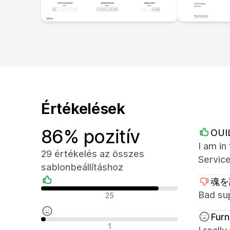
Értékelések
86% pozitív
OUI
I am i
29 értékelés az összes
Service
sablonbeállításhoz
魂を識
Pozitív értékelések
Bad su
25
Furn
Semleges értékelések
1