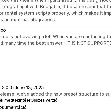
y liked this theme when I purchased it, the design lo
d integrating it with Booqable, it became clear tha
 rental system scripts properly, which makes it imp
 on external integrations.
ico
eme is not evolving a lot. When you are contacting t
ed many time the best answer : IT IS NOT SUPPORTE
 3.0.0
•
June 13, 2025
 release, we’ve added the new preset structure to 
ek megtekintése
Összes verzió
okumentáció