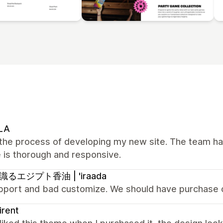
LA
n the process of developing my new site. The team h
 is thorough and responsive.
るエジプト香油 | 'iraada
pport and bad customize. We should have purchase 
irent