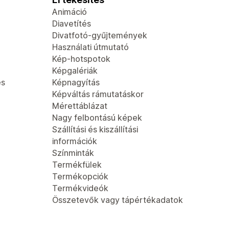
Animáció
Diavetítés
Divatfotó-gyűjtemények
Használati útmutató
Kép-hotspotok
Képgalériák
és
Képnagyítás
Képváltás rámutatáskor
Mérettáblázat
Nagy felbontású képek
Szállítási és kiszállítási
információk
Színminták
Termékfülek
Termékopciók
Termékvideók
Összetevők vagy tápértékadatok