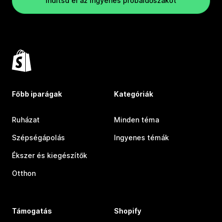
Indítsd el az ingyenes próbaidőszakot
Főbb iparágak
Kategóriák
Ruházat
Minden téma
Szépségápolás
Ingyenes témák
Ékszer és kiegészítők
Otthon
Támogatás
Shopify