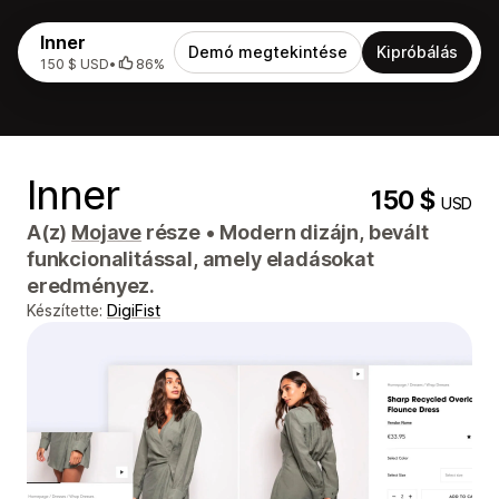
Inner
Demó megtekintése
Kipróbálás
150 $ USD
•
86%
Inner
150 $
USD
A(z)
Mojave
része
•
Modern dizájn, bevált
funkcionalitással, amely eladásokat
eredményez.
Készítette:
DigiFist