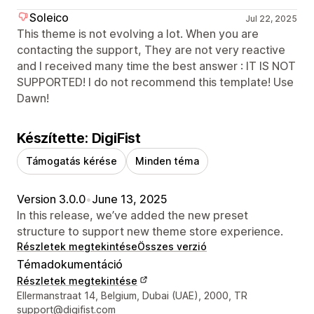
Soleico
Jul 22, 2025
This theme is not evolving a lot. When you are
contacting the support, They are not very reactive
and I received many time the best answer : IT IS NOT
SUPPORTED! I do not recommend this template! Use
Dawn!
Készítette: DigiFist
Támogatás kérése
Minden téma
Version 3.0.0
•
June 13, 2025
In this release, we’ve added the new preset
structure to support new theme store experience.
Részletek megtekintése
Összes verzió
Témadokumentáció
Részletek megtekintése
Dizájner kapcsolattartási adatai
Ellermanstraat 14, Belgium, Dubai (UAE), 2000, TR
support@digifist.com