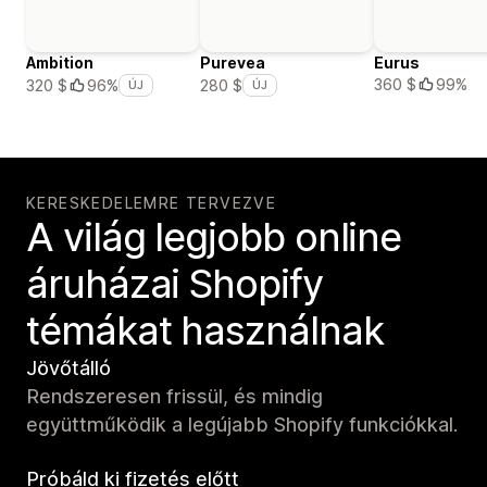
Ambition
Purevea
Eurus
360 $
99%
320 $
96%
280 $
ÚJ
ÚJ
KERESKEDELEMRE TERVEZVE
A világ legjobb online
áruházai Shopify
témákat használnak
Jövőtálló
Rendszeresen frissül, és mindig
együttműködik a legújabb Shopify funkciókkal.
Próbáld ki fizetés előtt