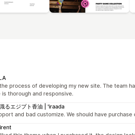
LA
n the process of developing my new site. The team h
 is thorough and responsive.
るエジプト香油 | 'iraada
pport and bad customize. We should have purchase 
irent