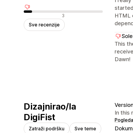
I reall
starte
Negativne recenzije
HTML or
3
depends
Sve recenzije
Sole
This th
receiv
Dawn!
Dizajnirao/la
Version
In this
DigiFist
Pogledaj
Dokume
Zatraži podršku
Sve teme