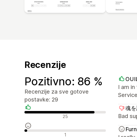
Recenzije
Pozitivno: 86 %
OUI
I am i
Recenzije za sve gotove
Service
postavke: 29
魂を識
Pozitivne recenzije
Bad su
25
Furn
Neutralne recenzije
1