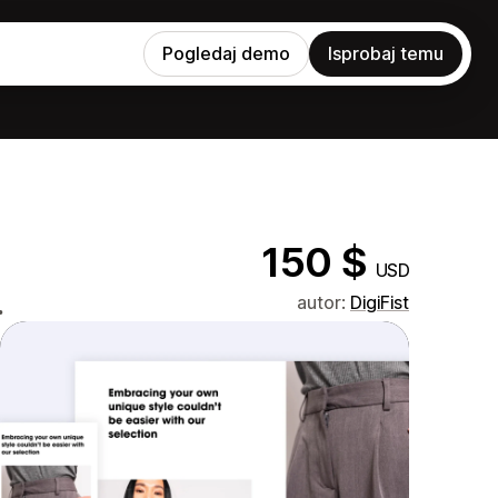
Pogledaj demo
Isprobaj temu
150 $
USD
.
autor:
DigiFist