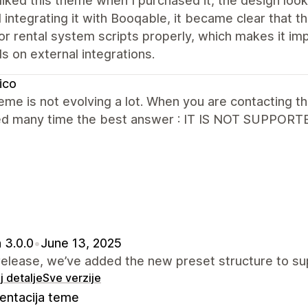
y liked this theme when I purchased it, the design lo
d integrating it with Booqable, it became clear tha
 rental system scripts properly, which makes it imp
 on external integrations.
ico
eme is not evolving a lot. When you are contacting t
ed many time the best answer : IT IS NOT SUPPORTE
 3.0.0
•
June 13, 2025
 release, we’ve added the new preset structure to 
 detalje
Sve verzije
ntacija teme