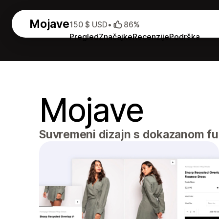
Mojave
150 $ USD
•
86%
Pregled
Značajke
Recenzije
Podrška
Mojave
Suvremeni dizajn s dokazanom fun