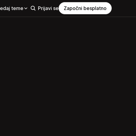
ledaj teme
Prijavi se
Započni besplatno