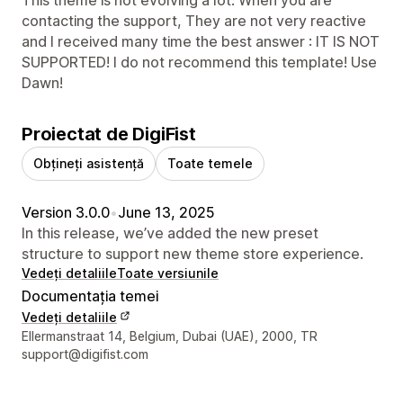
contacting the support, They are not very reactive
and I received many time the best answer : IT IS NOT
SUPPORTED! I do not recommend this template! Use
Dawn!
Proiectat de DigiFist
Obțineți asistență
Toate temele
Version 3.0.0
•
June 13, 2025
In this release, we’ve added the new preset
structure to support new theme store experience.
Vedeți detaliile
Toate versiunile
Documentația temei
Vedeți detaliile
Detaliile de contact ale designerului
Ellermanstraat 14, Belgium, Dubai (UAE), 2000, TR
support@digifist.com