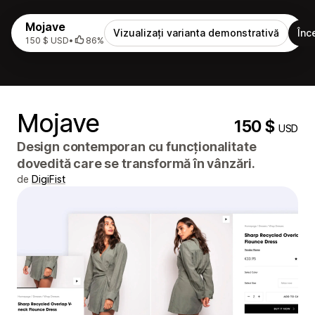
Mojave
Vizualizați varianta demonstrativă
Înc
150 $ USD
•
86%
Mojave
150 $
USD
Design contemporan cu funcționalitate
dovedită care se transformă în vânzări.
de
DigiFist