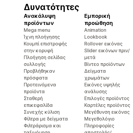
Δυνατότητες
Ανακάλυψη
Εμπορική
προϊόντων
προώθηση
Mega menu
Animation
Ίχνη πλοήγησης
Lookbook
Κουμπί επιστροφής
Rollover εικόνας
στην κορυφή
Slider εικόνων πριν/
Πλοήγηση σελίδας
μετά
συλλογής
Βίντεο προϊόντων
Προβλήθηκαν
Δείγματα
πρόσφατα
χρωμάτων
Προτεινόμενα
Εικόνες υψηλής
προϊόντα
ανάλυσης
Σταθερή
Επιλογές προϊόντος
επικεφαλίδα
Καρτέλες προϊόντος
Συνεχής κύλιση
Μεγέθυνση εικόνας
Φίλτρα με δείγματα
Μεγεθολόγιο
Φιλτράρισμα και
Πληροφορίες
ταξινόμηση
αποστολής/