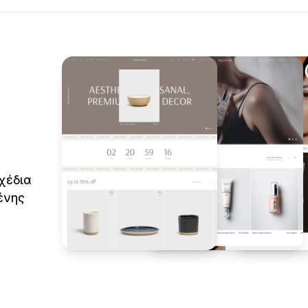
χέδια
ένης