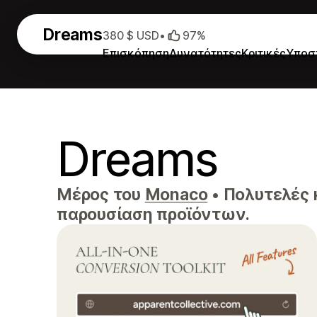
Dreams
380 $ USD
•
97%
Επισκόπηση
Δυνατότητες
Κριτικές
Υποσ
Dreams
Μέρος του
Monaco
•
Πολυτελές κ
παρουσίαση προϊόντων.