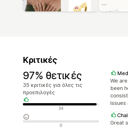
Κριτικές
97% θετικές
Med
We are 
35 κριτικές για όλες τις
been he
προεπιλογές
consist
issues 
Θετικές κριτικές
34
Chai
Great s
Ουδέτερες κριτικές
0