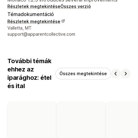
Részletek megtekintése
Összes verzió
Témadokumentáció
Részletek megtekintése
Dizájner kapcsolattartási adatai
Valletta, MT
support@apparentcollective.com
További témák
ehhez az
Összes megtekintése
iparághoz: étel
és ital