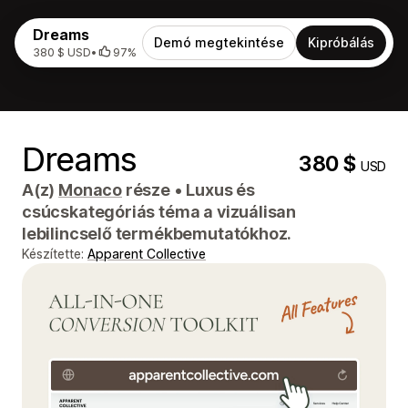
Dreams
Demó megtekintése
Kipróbálás
380 $ USD
•
97%
Dreams
380 $
USD
A(z)
Monaco
része
•
Luxus és
csúcskategóriás téma a vizuálisan
lebilincselő termékbemutatókhoz.
Készítette:
Apparent Collective