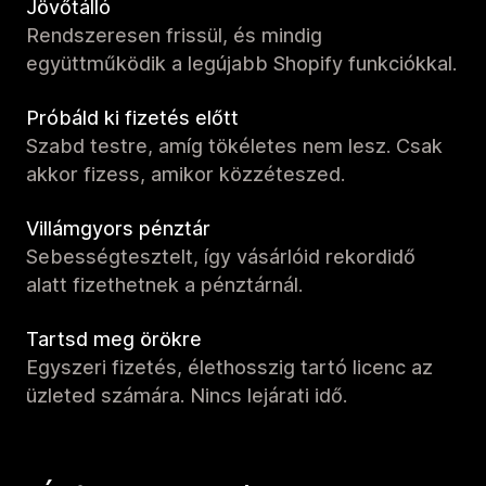
Jövőtálló
Rendszeresen frissül, és mindig
együttműködik a legújabb Shopify funkciókkal.
Próbáld ki fizetés előtt
Szabd testre, amíg tökéletes nem lesz. Csak
akkor fizess, amikor közzéteszed.
Villámgyors pénztár
Sebességtesztelt, így vásárlóid rekordidő
alatt fizethetnek a pénztárnál.
Tartsd meg örökre
Egyszeri fizetés, élethosszig tartó licenc az
üzleted számára. Nincs lejárati idő.