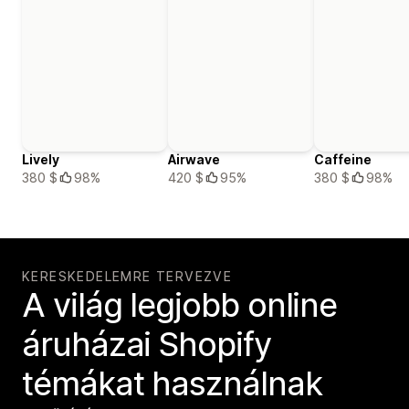
Lively
Airwave
Caffeine
380 $
98%
420 $
95%
380 $
98%
KERESKEDELEMRE TERVEZVE
A világ legjobb online
áruházai Shopify
témákat használnak