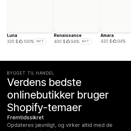
Luna
Renaissance
Amara
420 $
94%
320 $
100%
400 $
94%
NYT
NYT
BYGGET TIL HANDEL
Verdens bedste
onlinebutikker bruger
Shopify-temaer
Fremtidssikret
Opdateres jævnligt, og virker altid med de