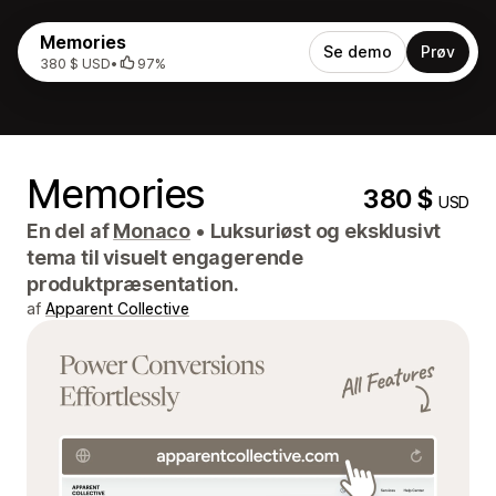
Memories
Se demo
Prøv
380 $ USD
•
97%
Memories
380 $
USD
En del af
Monaco
•
Luksuriøst og eksklusivt
tema til visuelt engagerende
produktpræsentation.
af
Apparent Collective