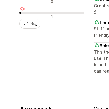
न्यूट्रल रिव्यू
0
Great s
:)
नकारात्मक रिव्यू
1
Lem
सभी रिव्यू
Staff h
friendly
Sel
This th
use. I 
in no t
can rea
Version