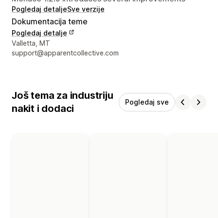
Pogledaj detalje
Sve verzije
Dokumentacija teme
Pogledaj detalje
Podaci za kontakt dizajnera
Valletta, MT
support@apparentcollective.com
Još tema za industriju
Pogledaj sve
nakit i dodaci