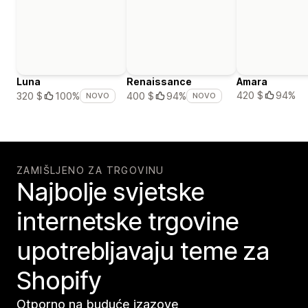
Luna
Renaissance
Amara
420 $
94%
320 $
100%
400 $
94%
NOVO
NOVO
ZAMIŠLJENO ZA TRGOVINU
Najbolje svjetske
internetske trgovine
upotrebljavaju teme za
Shopify
Otporno na buduće izazove