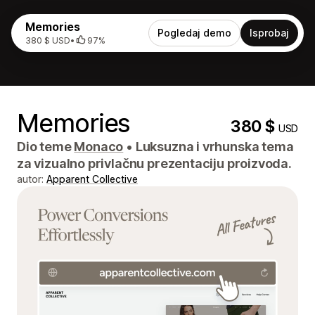
Memories
Pogledaj demo
Isprobaj
380 $ USD
•
97%
Memories
380 $
USD
Dio teme
Monaco
•
Luksuzna i vrhunska tema
za vizualno privlačnu prezentaciju proizvoda.
autor:
Apparent Collective