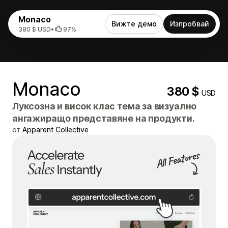
Monaco
Вижте демо
Изпробвай
380 $ USD
•
97%
Monaco
380 $
USD
Луксозна и висок клас тема за визуално
ангажиращо представяне на продукти.
от
Apparent Collective