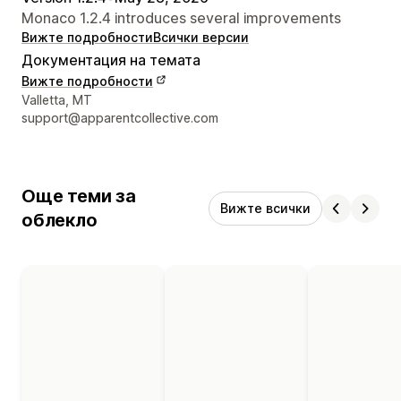
Monaco 1.2.4 introduces several improvements
Вижте подробности
Всички версии
Документация на темата
Вижте подробности
Данни за връзка с дизайнера
Valletta, MT
support@apparentcollective.com
Още теми за
Вижте всички
облекло