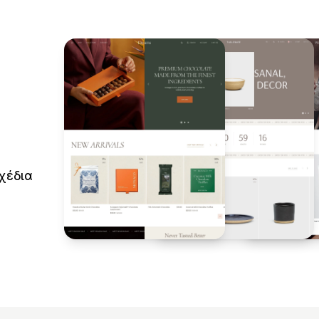
χέδια