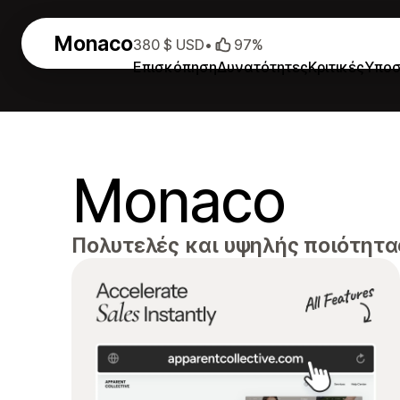
Monaco
380 $ USD
•
97%
Επισκόπηση
Δυνατότητες
Κριτικές
Υποσ
Monaco
Πολυτελές και υψηλής ποιότητα