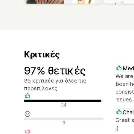
Κριτικές
97% θετικές
Med
We are 
35 κριτικές για όλες τις
been he
προεπιλογές
consist
issues 
Θετικές κριτικές
34
Chai
Great s
Ουδέτερες κριτικές
0
:)