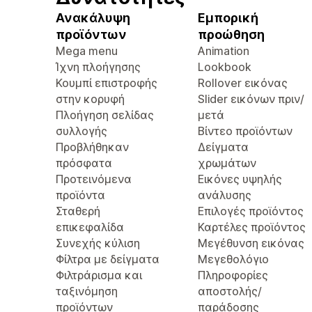
Ανακάλυψη
Εμπορική
προϊόντων
προώθηση
Mega menu
Animation
Ίχνη πλοήγησης
Lookbook
Κουμπί επιστροφής
Rollover εικόνας
στην κορυφή
Slider εικόνων πριν/
Πλοήγηση σελίδας
μετά
συλλογής
Βίντεο προϊόντων
Προβλήθηκαν
Δείγματα
πρόσφατα
χρωμάτων
Προτεινόμενα
Εικόνες υψηλής
προϊόντα
ανάλυσης
Σταθερή
Επιλογές προϊόντος
επικεφαλίδα
Καρτέλες προϊόντος
Συνεχής κύλιση
Μεγέθυνση εικόνας
Φίλτρα με δείγματα
Μεγεθολόγιο
Φιλτράρισμα και
Πληροφορίες
ταξινόμηση
αποστολής/
προϊόντων
παράδοσης