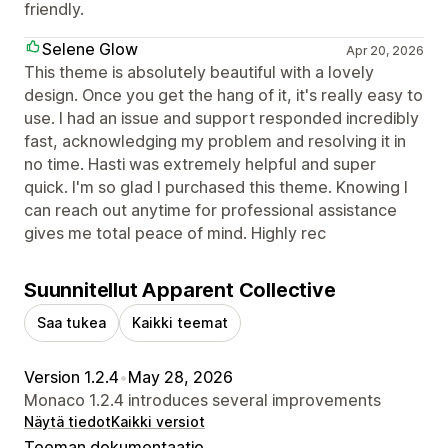
friendly.
Selene Glow
Apr 20, 2026
This theme is absolutely beautiful with a lovely
design. Once you get the hang of it, it's really easy to
use. I had an issue and support responded incredibly
fast, acknowledging my problem and resolving it in
no time. Hasti was extremely helpful and super
quick. I'm so glad I purchased this theme. Knowing I
can reach out anytime for professional assistance
gives me total peace of mind. Highly rec
Suunnitellut Apparent Collective
Saa tukea
Kaikki teemat
Version 1.2.4
•
May 28, 2026
Monaco 1.2.4 introduces several improvements
Näytä tiedot
Kaikki versiot
Teeman dokumentaatio