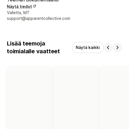
Näytä tiedot
Suunnittelijan yhteystiedot
Valletta, MT
support@apparentcollective.com
Lisää teemoja
Näytä kaikki
toimialalle vaatteet