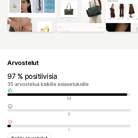
Arvostelut
97 % positiivisia
35 arvostelua kaikille esiasetuksille
Positiiviset arvostelut
34
Neutraalit arvostelut
0
Negatiiviset arvostelut
1