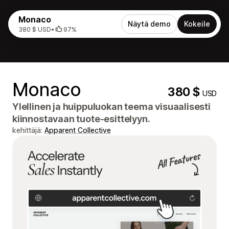
Monaco
Näytä demo
Kokeile
380 $ USD
•
97%
Monaco
380 $
USD
Ylellinen ja huippuluokan teema visuaalisesti
kiinnostavaan tuote-esittelyyn.
kehittäjä:
Apparent Collective