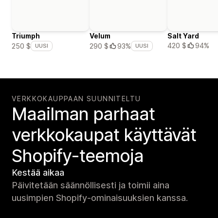
Triumph
Velum
Salt Yard
420 $
94%
250 $
290 $
93%
UUSI
UUSI
VERKKOKAUPPAAN SUUNNITELTU
Maailman parhaat
verkko­kaupat käyttävät
Shopify-teemoja
Kestää aikaa
Päivitetään säännöllisesti ja toimii aina
uusimpien Shopify-ominaisuuksien kanssa.