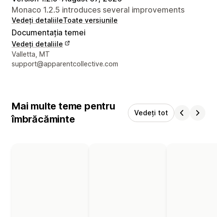
Monaco 1.2.5 introduces several improvements
Vedeți detaliile
Toate versiunile
Documentația temei
Vedeți detaliile
Detaliile de contact ale designerului
Valletta, MT
support@apparentcollective.com
Mai multe teme pentru
Vedeți tot
îmbrăcăminte