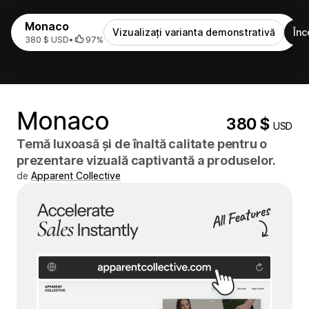
Monaco
Vizualizați varianta demonstrativă
Înc
380 $ USD
•
97%
Monaco
380 $
USD
Temă luxoasă și de înaltă calitate pentru o
prezentare vizuală captivantă a produselor.
de
Apparent Collective