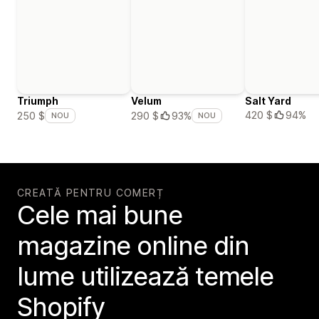
Triumph
Velum
Salt Yard
420 $
94%
250 $
290 $
93%
NOU
NOU
CREATĂ PENTRU COMERȚ
Cele mai bune
magazine online din
lume utilizează temele
Shopify