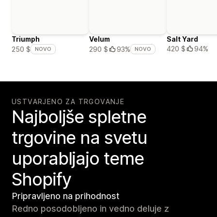
Triumph
Velum
Salt Yard
420 $
94%
250 $
290 $
93%
NOVO
NOVO
USTVARJENO ZA TRGOVANJE
Najboljše spletne
trgovine na svetu
uporabljajo teme
Shopify
Pripravljeno na prihodnost
Redno posodobljeno in vedno deluje z