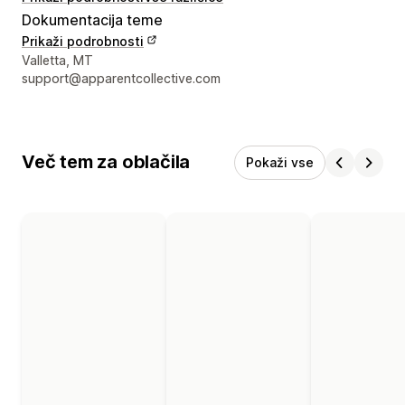
Dokumentacija teme
Prikaži podrobnosti
Podatki za stik z oblikovalcem
Valletta, MT
support@apparentcollective.com
Več tem za oblačila
Pokaži vse