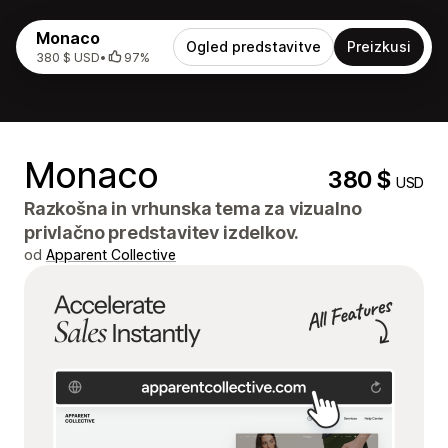
Monaco
Ogled predstavitve
Preizkusi
380 $ USD
•
97%
Monaco
380 $
USD
Razkošna in vrhunska tema za vizualno
privlačno predstavitev izdelkov.
od
Apparent Collective