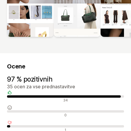
Ocene
97 % pozitivnih
35 ocen za vse prednastavitve
Pozitivne ocene
34
Nevtralne ocene
0
Negativne ocene
1