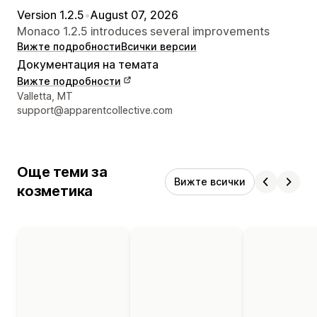
Version 1.2.5
•
August 07, 2026
Monaco 1.2.5 introduces several improvements
Вижте подробности
Всички версии
Документация на темата
Вижте подробности
Данни за връзка с дизайнера
Valletta, MT
support@apparentcollective.com
Още теми за
Вижте всички
козметика