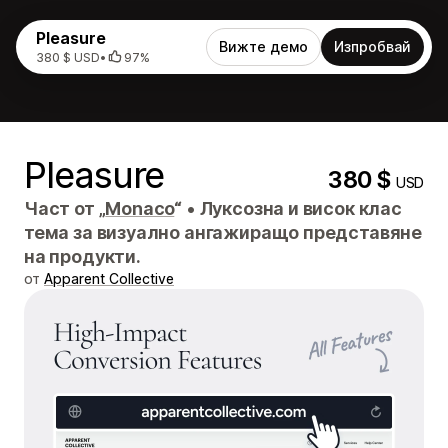
Pleasure
Вижте демо
Изпробвай
380 $ USD
•
97%
Pleasure
380 $
USD
Част от „
Monaco
“
•
Луксозна и висок клас
тема за визуално ангажиращо представяне
на продукти.
от
Apparent Collective