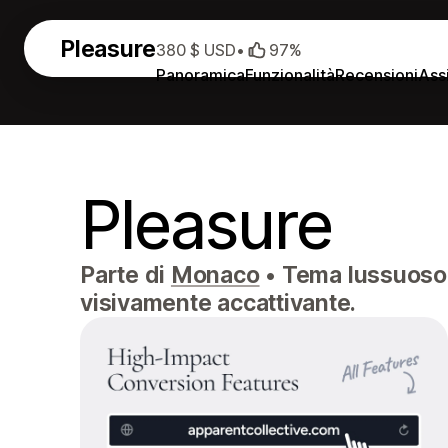
Pleasure
380 $ USD
•
97%
Panoramica
Funzionalità
Recensioni
Ass
Pleasure
Parte di
Monaco
•
Tema lussuoso 
visivamente accattivante.