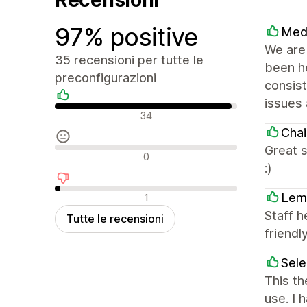
97% positive
Med
We are 
35 recensioni per tutte le
been he
preconfigurazioni
consist
issues 
Recensioni positive
34
Chai
Great s
Recensioni neutrali
0
:)
Recensioni negative
Lem
1
Staff h
Tutte le recensioni
friendly
Sel
This th
use. I 