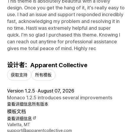
This theme is absolutely beautiful with a lovely
design. Once you get the hang of it, it's really easy to
use. I had an issue and support responded incredibly
fast, acknowledging my problem and resolving it in
no time. Hasti was extremely helpful and super
quick. I'm so glad I purchased this theme. Knowing I
can reach out anytime for professional assistance
gives me total peace of mind. Highly rec
设计者：Apparent Collective
获取支持
所有模板
Version 1.2.5
•
August 07, 2026
Monaco 1.2.5 introduces several improvements
查看详细信息
所有版本
模板文档
查看详细信息
设计师联系方式
Valletta, MT
support@apparentcollective.com