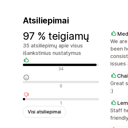
Atsiliepimai
97 % teigiamų
Med
We are 
35 atsiliepimų apie visus
been he
išankstinius nustatymus
consist
issues 
Teigiami atsiliepimai
34
Chai
Great s
Neutralūs atsiliepimai
0
:)
Neigiami atsiliepimai
Lem
1
Staff h
Visi atsiliepimai
friendly