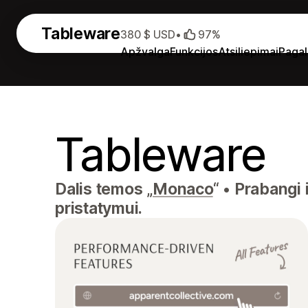
Tableware
380 $ USD
•
97%
Apžvalga
Funkcijos
Atsiliepimai
Paga
Tableware
Dalis temos „
Monaco
“
•
Prabangi i
pristatymui.