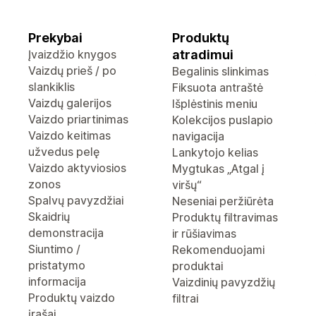
Prekybai
Produktų
Įvaizdžio knygos
atradimui
Vaizdų prieš / po
Begalinis slinkimas
slankiklis
Fiksuota antraštė
Vaizdų galerijos
Išplėstinis meniu
Vaizdo priartinimas
Kolekcijos puslapio
Vaizdo keitimas
navigacija
užvedus pelę
Lankytojo kelias
Vaizdo aktyviosios
Mygtukas „Atgal į
zonos
viršų“
Spalvų pavyzdžiai
Neseniai peržiūrėta
Skaidrių
Produktų filtravimas
demonstracija
ir rūšiavimas
Siuntimo /
Rekomenduojami
pristatymo
produktai
informacija
Vaizdinių pavyzdžių
Produktų vaizdo
filtrai
įrašai