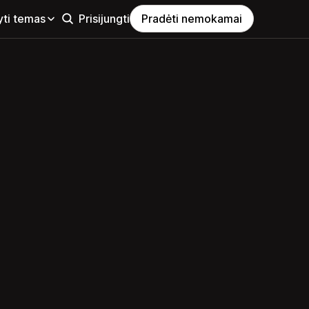
yti temas
Prisijungti
Pradėti nemokamai