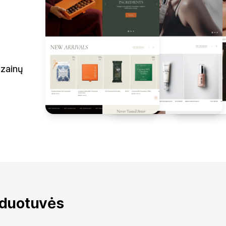
izainų
rduotuvės