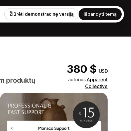
Žiūrėti demonstracinę versiją
Išbandyti temą
380 $
USD
am produktų
autorius
Apparent
Collective