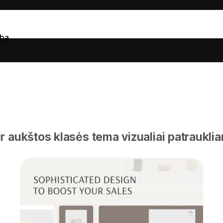
lba
r aukštos klasės tema vizualiai patraukli