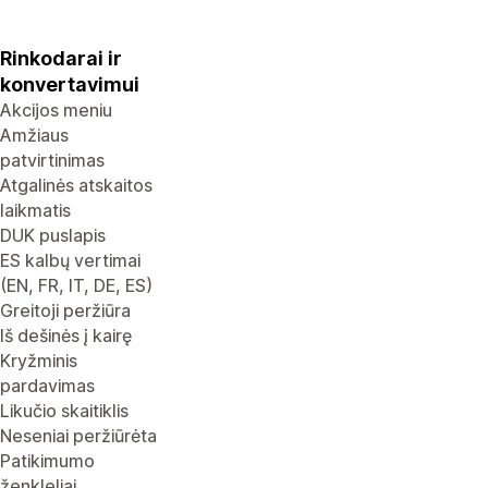
Rinkodarai ir
konvertavimui
Akcijos meniu
Amžiaus
patvirtinimas
Atgalinės atskaitos
laikmatis
DUK puslapis
ES kalbų vertimai
(EN, FR, IT, DE, ES)
Greitoji peržiūra
Iš dešinės į kairę
Kryžminis
pardavimas
Likučio skaitiklis
Neseniai peržiūrėta
Patikimumo
ženkleliai