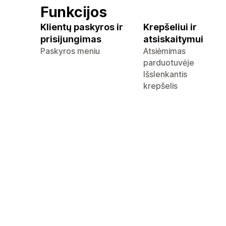
Funkcijos
Klientų paskyros ir
Krepšeliui ir
prisijungimas
atsiskaitymui
Paskyros meniu
Atsiėmimas
parduotuvėje
Išslenkantis
krepšelis