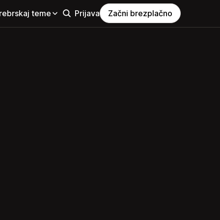
rebrskaj teme
Prijava
Začni brezplačno