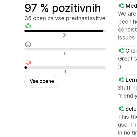
97 % pozitivnih
Med
We are 
35 ocen za vse prednastavitve
been he
consist
Pozitivne ocene
34
issues 
Chai
Nevtralne ocene
0
Great s
:)
Negativne ocene
1
Lem
Vse ocene
Staff h
friendly
Sel
This th
use. I 
in no t