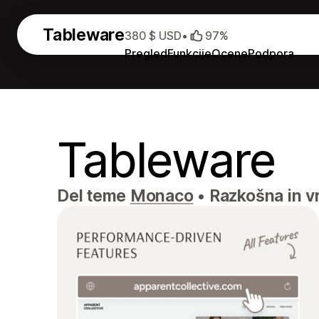
Tableware
380 $ USD
•
97%
Pregled
Funkcije
Ocene
Podpora
Tableware
Del teme
Monaco
•
Razkošna in vr