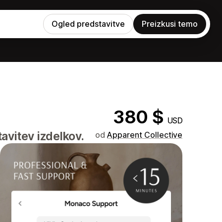
Ogled predstavitve
Preizkusi temo
380 $
USD
avitev izdelkov.
od
Apparent Collective