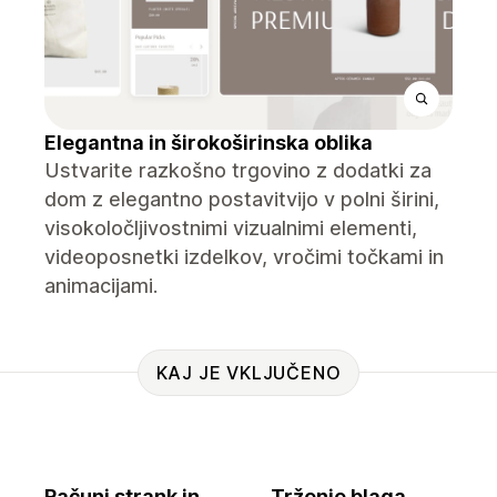
Elegantna in širokoširinska oblika
Ustvarite razkošno trgovino z dodatki za
dom z elegantno postavitvijo v polni širini,
visokoločljivostnimi vizualnimi elementi,
videoposnetki izdelkov, vročimi točkami in
animacijami.
KAJ JE VKLJUČENO
Računi strank in
Trženje blaga