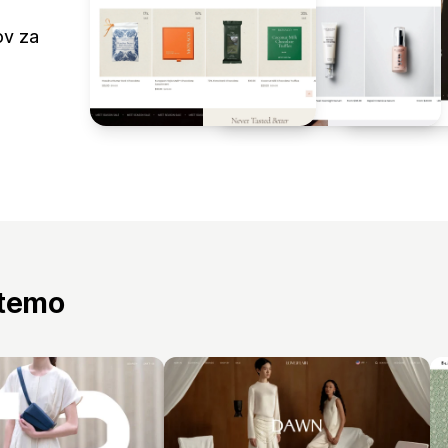
ov za
 temo