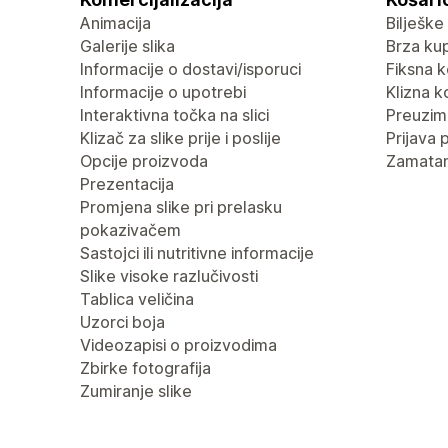
Animacija
Bilješke
Galerije slika
Brza ku
Informacije o dostavi/isporuci
Fiksna k
Informacije o upotrebi
Klizna k
Interaktivna točka na slici
Preuzima
Klizač za slike prije i poslije
Prijava 
Opcije proizvoda
Zamatan
Prezentacija
Promjena slike pri prelasku
pokazivačem
Sastojci ili nutritivne informacije
Slike visoke razlučivosti
Tablica veličina
Uzorci boja
Videozapisi o proizvodima
Zbirke fotografija
Zumiranje slike