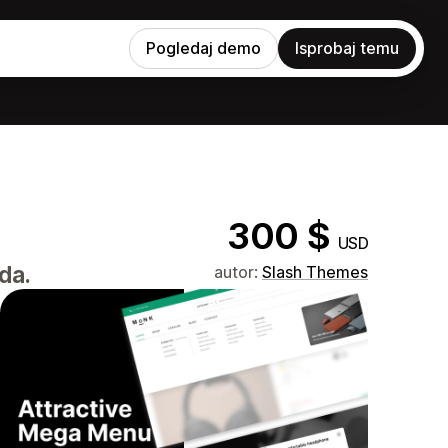
Pogledaj demo
Isprobaj temu
300 $
USD
da.
autor:
Slash Themes