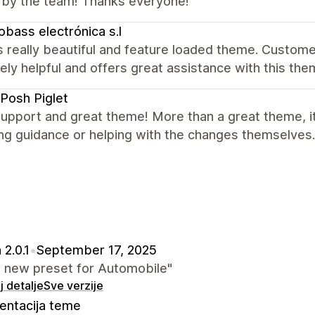
y by the team! Thanks everyone!
obass electrónica s.l
 really beautiful and feature loaded theme. Customer
ely helpful and offers great assistance with this t
Posh Piglet
upport and great theme! More than a great theme, it'
ng guidance or helping with the changes themselves.
 2.0.1
•
September 17, 2025
 new preset for Automobile"
 detalje
Sve verzije
ntacija teme