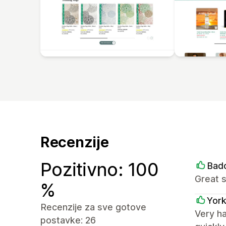
Recenzije
Pozitivno: 100
Bad
Great 
%
York
Recenzije za sve gotove
Very h
postavke: 26