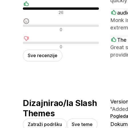
quickl
Pozitivne recenzije
audi
26
Monk is
extrem
Neutralne recenzije
0
The 
Negativne recenzije
0
Great s
providi
Sve recenzije
Dizajnirao/la Slash
Version
"Added
Themes
Pogledaj
Dokume
Zatraži podršku
Sve teme