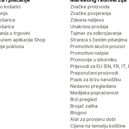
 o košarici
Značke proizvoda
pnja
Značke povjerenja
ošarica
Zdesna nalijevo
ošarica
Unakrsna prodaja
nja u trgovini
Tajmer za odbrojavanje
putem aplikacije Shop
Stranica s čestim pitanjima
je poklona
Promotivni skočni prozori
Promotivni natpisi
Promocije u izborniku
Prijevodi za EU (EN, FR, IT,
Preporučeni proizvodi
Popis za brzu narudžbu
Nedavno pregledano
Medijska popraćenost
Brzi pregled
Brojač zaliha
Blogovi
Alat za provjeru dobi
Cijene na temelju količine