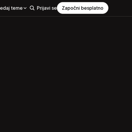
ledaj teme
Prijavi se
Započni besplatno