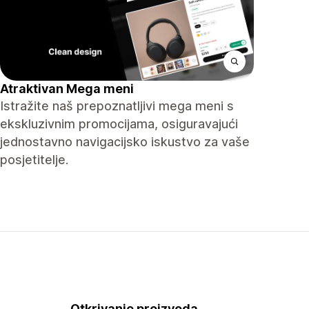
Atraktivan Mega meni
Istražite naš prepoznatljivi mega meni s
ekskluzivnim promocijama, osiguravajući
jednostavno navigacijsko iskustvo za vaše
posjetitelje.
Otkrivanje proizvoda