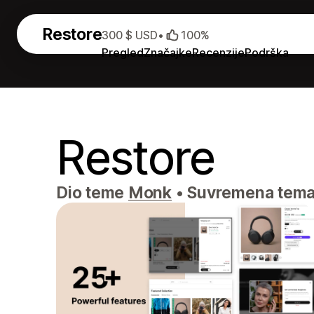
Restore
300 $ USD
•
100%
Pregled
Značajke
Recenzije
Podrška
Restore
Dio teme
Monk
•
Suvremena tema d