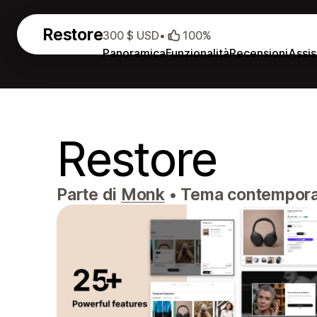
Restore
300 $ USD
•
100%
Panoramica
Funzionalità
Recensioni
Assi
Restore
Parte di
Monk
•
Tema contemporane