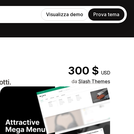
Visualizza demo
Prova tema
300 $
USD
tti.
da
Slash Themes