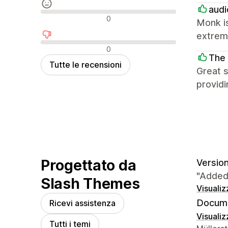
audi
Recensioni neutrali
0
Monk is
extrem
Recensioni negative
0
The 
Tutte le recensioni
Great s
providi
Progettato da
Version
"Added
Slash Themes
Visualiz
Docume
Ricevi assistenza
Visualiz
Tutti i temi