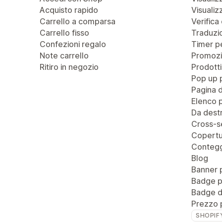
Acquisto rapido
Visualiz
Carrello a comparsa
Verifica 
Carrello fisso
Traduzio
Confezioni regalo
Timer pe
Note carrello
Promozi
Ritiro in negozio
Prodotti
Pop up 
Pagina 
Elenco p
Da destr
Cross-se
Copertu
Contegg
Blog
Banner 
Badge pe
Badge di
Prezzo 
SHOPIF