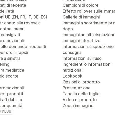
zati di recente
Campioni di colore
dell'età
Effetto rollover sulle immag
ni UE (EN, FR, IT, DE, ES)
Gallerie di immagini
r conto alla rovescia
Immagini a scorrimento pri
oni nel menu
dopo
 consigliati
Immagini ad alta risoluzion
promozionali
Immagini interattive
delle domande frequenti
Informazioni su spedizione
er ordini rapidi
consegna
a a sinistra
Informazioni sull'uso
lling
Ingredienti o informazioni
ra mediatica
nutrizionali
io scorte
Lookbook
Opzioni di prodotto
promozionali
Presentazione
r i prodotti
Tabella delle taglie
 affidabilità
Video di prodotto
per quantità
Zoom immagine
Y PLUS