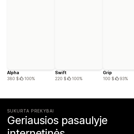
Alpha
Swift
Grip
380 $
100%
220 $
100%
100 $
93%
SUKURTA PREKYBAI
Geriausios pasaulyje
internetinės