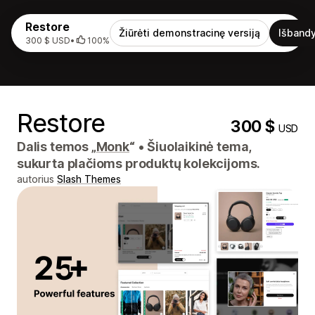
Restore
Žiūrėti demonstracinę versiją
Išbandy
300 $ USD
•
100%
Restore
300 $
USD
Dalis temos „
Monk
“
•
Šiuolaikinė tema,
sukurta plačioms produktų kolekcijoms.
autorius
Slash Themes