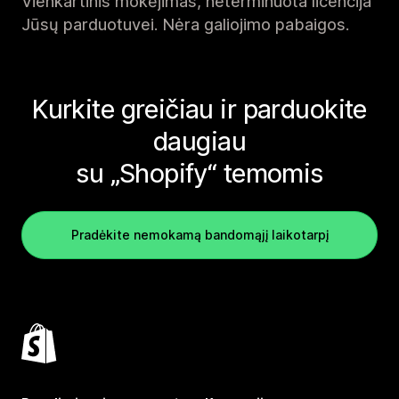
Vienkartinis mokėjimas, neterminuota licencija
Jūsų parduotuvei. Nėra galiojimo pabaigos.
Kurkite greičiau ir parduokite
daugiau
su „Shopify“ temomis
Pradėkite nemokamą bandomąjį laikotarpį