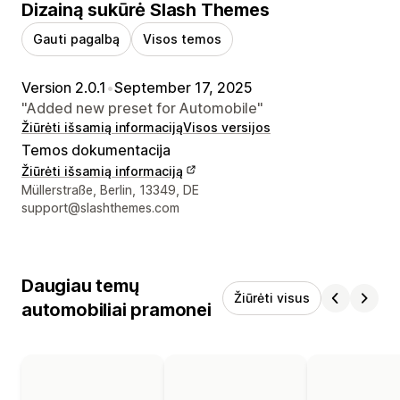
Dizainą sukūrė Slash Themes
Gauti pagalbą
Visos temos
Version 2.0.1
•
September 17, 2025
"Added new preset for Automobile"
Žiūrėti išsamią informaciją
Visos versijos
Temos dokumentacija
Žiūrėti išsamią informaciją
Kūrėjo kontaktiniai duomenys
Müllerstraße, Berlin, 13349, DE
support@slashthemes.com
Daugiau temų
Žiūrėti visus
automobiliai pramonei