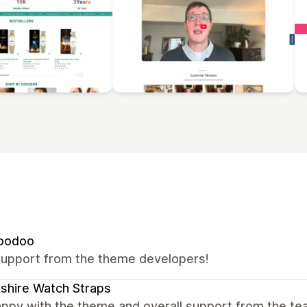
oodoo
support from the theme developers!
shire Watch Straps
appy with the theme and overall support from the te