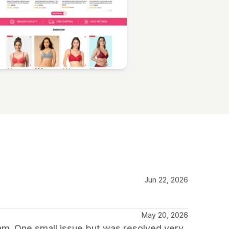
Jun 22, 2026
May 20, 2026
am. One small issue but was resolved very