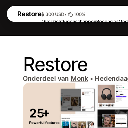
Restore
$ 300 USD
•
100%
Overzicht
Eigenschappen
Recensies
Ond
Restore
Onderdeel van
Monk
•
Hedendaags