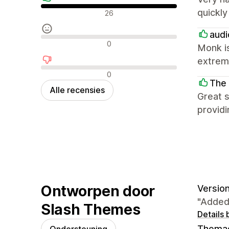
Positieve recensies
quickl
26
audi
Neutrale recensies
0
Monk is
extrem
Negatieve recensies
0
The 
Alle recensies
Great s
providi
Ontworpen door
Version
"Added
Slash Themes
Details 
Thema
Ondersteuning