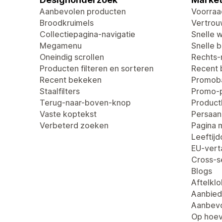
Aanbevolen producten
Voorraa
Broodkruimels
Vertro
Collectiepagina-navigatie
Snelle 
Megamenu
Snelle be
Oneindig scrollen
Rechts-n
Producten filteren en sorteren
Recent
Recent bekeken
Promob
Staalfilters
Promo-
Terug-naar-boven-knop
Produc
Vaste koptekst
Persaan
Verbeterd zoeken
Pagina 
Leeftij
EU-verta
Cross-se
Blogs
Aftelklo
Aanbied
Aanbevo
Op hoev