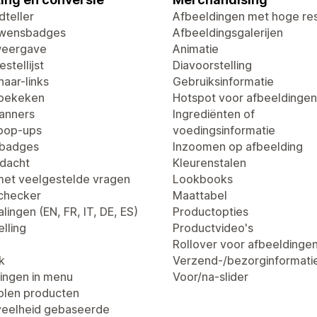
dteller
Afbeeldingen met hoge res
uwensbadges
Afbeeldingsgalerijen
weergave
Animatie
stellijst
Diavoorstelling
aar-links
Gebruiksinformatie
 bekeken
Hotspot voor afbeeldingen
anners
Ingrediënten of
pop-ups
voedingsinformatie
tbadges
Inzoomen op afbeelding
dacht
Kleurenstalen
met veelgestelde vragen
Lookbooks
dchecker
Maattabel
lingen (EN, FR, IT, DE, ES)
Productopties
lling
Productvideo's
Rollover voor afbeeldinge
k
Verzend-/bezorginformati
ingen in menu
Voor/na-slider
len producten
eelheid gebaseerde