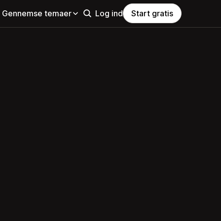
Gennemse temaer
Log ind
Start gratis