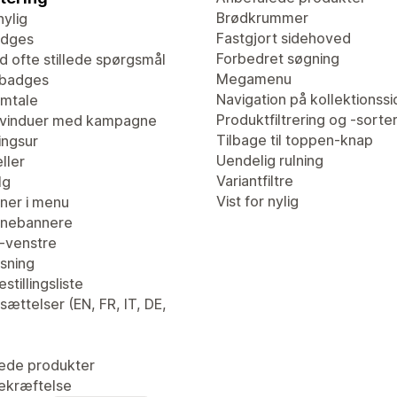
Brødkrummer
nylig
Fastgjort sidehoved
adges
Forbedret søgning
d ofte stillede spørgsmål
Megamenu
tbadges
Navigation på kollektionssi
mtale
Produktfiltrering og -sorte
vinduer med kampagne
Tilbage til toppen-knap
ingsur
Uendelig rulning
ller
Variantfiltre
lg
Vist for nylig
er i menu
nebannere
l-venstre
isning
stillingsliste
ættelser (EN, FR, IT, DE,
ede produkter
ekræftelse