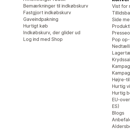
Bemærkninger til indkøbskurv
Vist for 
Fastgjort indkøbskurv
Tillidsb
Gaveindpakning
Side me
Hurtigt køb
Produk
Indkøbskurv, der glider ud
Presseo
Log ind med Shop
Pop op-
Nedtæll
Lagertæ
Krydssa
Kampagn
Kampag
Højre-ti
Hurtig v
Hurtig be
EU-overs
ES)
Blogs
Anbefal
Aldersb