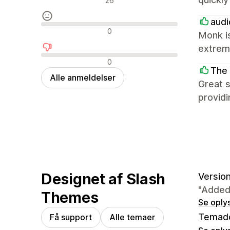
26
audi
Neutrale anmeldelser
0
Monk is
extrem
Negative anmeldelser
0
The 
Alle anmeldelser
Great s
providi
Designet af Slash
Version
"Added
Themes
Se oply
Temad
Få support
Alle temaer