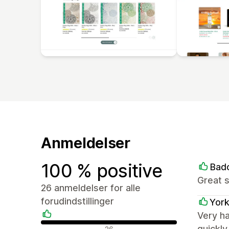
Anmeldelser
100 % positive
Bad
Great 
26 anmeldelser for alle
forudindstillinger
York
Very h
Positive anmeldelser
quickl