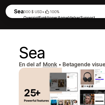
Sea
300 $ USD
•
100%
Oversigt
Funktioner
Anmeldelser
Support
Sea
En del af
Monk
•
Betagende visuel