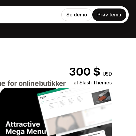
Se demo
Prøv tema
300 $
USD
e for onlinebutikker
af
Slash Themes